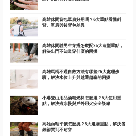
高雄休閒背包單肩好用嗎？6大重點看懂斜
背、單肩與後背包差異
高雄休閒鞋男生穿搭怎麼配?5大造型重點，
解決出門不知道穿什麼的困擾
高雄馬桶不通自救方法有哪些?5大處理步
驟，解決水位上升與越通越塞的困擾
小港登山用品酒精燃料怎麼選？5大使用重
點，解決煮水慢與戶外用火安全疑慮
高雄雨鞋平價怎麼挑？5大選購重點，解決省
錢卻買到不耐穿