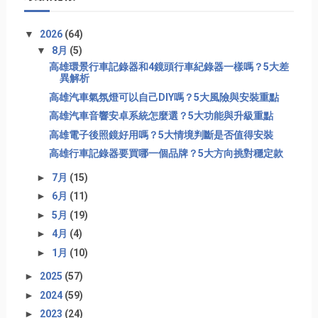
▼
2026
(64)
▼
8月
(5)
高雄環景行車記錄器和4鏡頭行車紀錄器一樣嗎？5大差
異解析
高雄汽車氣氛燈可以自己DIY嗎？5大風險與安裝重點
高雄汽車音響安卓系統怎麼選？5大功能與升級重點
高雄電子後照鏡好用嗎？5大情境判斷是否值得安裝
高雄行車記錄器要買哪一個品牌？5大方向挑對穩定款
►
7月
(15)
►
6月
(11)
►
5月
(19)
►
4月
(4)
►
1月
(10)
►
2025
(57)
►
2024
(59)
►
2023
(24)