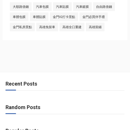
大順路借錢
汽車包膜
汽車貼膜
汽車鍍膜
自由路借錢
車體包膜
車體貼膜
金門IG打卡景點
金門必買伴手禮
金門私房景點
高雄免留車
高雄全口重建
高雄當鋪
Recent Posts
Random Posts