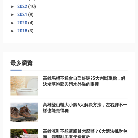
►
2022
(10)
►
2021
(9)
►
2020
(4)
►
2018
(3)
最多瀏覽
高雄馬桶不通會自己好嗎?5大判斷重點，解
決堵塞拖延與污水外溢的困擾
高雄登山鞋大小腳6大解決方法，左右腳不一
樣也能走得穩
高雄涼鞋不想露腳趾怎麼辦？6大選法挑對包
頭、洞洞鞋與夏天透氣款