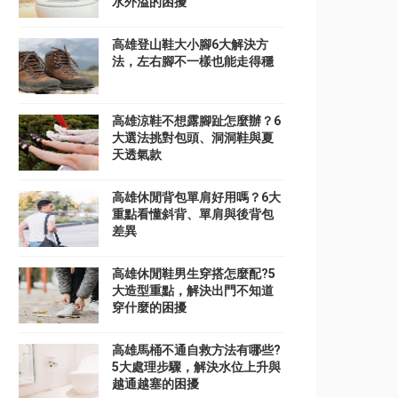
水外溢的困擾
高雄登山鞋大小腳6大解決方
法，左右腳不一樣也能走得穩
高雄涼鞋不想露腳趾怎麼辦？6
大選法挑對包頭、洞洞鞋與夏
天透氣款
高雄休閒背包單肩好用嗎？6大
重點看懂斜背、單肩與後背包
差異
高雄休閒鞋男生穿搭怎麼配?5
大造型重點，解決出門不知道
穿什麼的困擾
高雄馬桶不通自救方法有哪些?
5大處理步驟，解決水位上升與
越通越塞的困擾