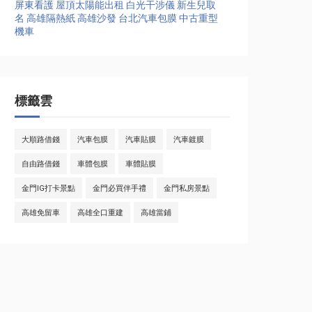
屏東看護
屋頂太陽能出租
白光干涉儀
新生兒取
名
高雄隔熱紙
高雄沙發
台北汽車包膜
中古重型
機車
標籤雲
大順路借錢
汽車包膜
汽車貼膜
汽車鍍膜
自由路借錢
車體包膜
車體貼膜
金門IG打卡景點
金門必買伴手禮
金門私房景點
高雄免留車
高雄全口重建
高雄當鋪