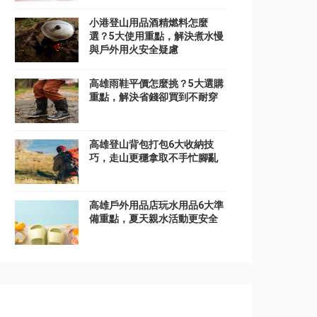
小港登山用品酒精燃料怎麼
選？5大使用重點，解決煮水慢
與戶外用火安全疑慮
高雄雨鞋平價怎麼挑？5大選購
重點，解決省錢卻買到不耐穿
高雄登山背包打包6大收納技
巧，走山更穩拿取不手忙腳亂
高雄戶外用品店玩水用品6大準
備重點，夏天親水活動更安全