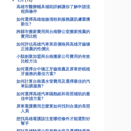
▼
2月
(12)
高雄市醫療輔具補助詳解讓你了解申請流
程與條件
如何選擇高雄做臉清粉刺服務讓肌膚重獲
新生?
跨縣市搬家費用與台南辦公室搬家推薦的
實用比較
如何評估高雄汽車美容價格與高雄牙齒矯
正推薦的性價比
小額創業加盟與台南搬家公司費用的有效
比較方法
如何選擇台中矯正牙齒推薦及屏東舒眠植
牙服務的最佳方案?
如何計算台南通水管費用及選擇最佳的汽
車貼膜服務?
如何選擇高雄汽車隔熱紙和長照補助的最
佳申請方案?
屏東看護費用怎麼算如何找到合適的長照
人員
想找高雄看護該注意哪些條件才能選對好
幫手