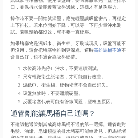
紙或軟性堵塞物。使用吸盤時，要讓橡膠罩完全蓋住排水
口，並保持水量能覆蓋吸盤邊緣，這樣才有足夠壓力。
操作時不要一開始就猛壓，應先輕壓讓吸盤密合，再穩定
上下推拉。若水位開始下降，可以等一下再少量沖水測
試。若吸幾輪都沒效，就不要一直硬壓。
如果堵塞物是濕紙巾、衛生棉、牙刷或玩具，吸盤可能不
但沒用，還會把堵塞物推到更深處。這時
高雄馬桶不通
不
會自己好，也不適合靠吸盤硬撐。
水位高時先停止沖水，不要連續測試。
只有輕微衛生紙堵塞，才可能自行改善。
濕紙巾、衛生棉、硬物堵塞不會自己消失。
吸盤無效時，不要繼續硬壓。
反覆堵塞代表可能有管線問題，應檢查原因。
通管劑能讓馬桶自己通嗎？
不建議把通管劑當成高雄馬桶不通的第一選擇。通管劑對
毛髮、油垢、皂垢類型的排水堵塞可能較常見，但馬桶堵
塞物常是衛生紙、排泄物、濕紙巾或異物，不一定能靠藥