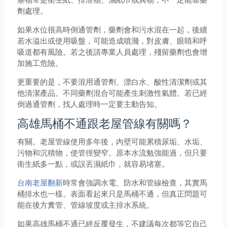
劑處理。
如果水位很高時倒通管劑，藥劑會和污水混在一起，後續
若水溢出或使用吸盤，可能造成噴濺，對皮膚、眼睛和呼
吸道都有風險。若之後請專業人員處理，殘留藥劑也會增
加施工危險。
更重要的是，不要混用通管劑、漂白水、酸性清潔劑或其
他清潔產品。不同藥劑混合可能產生刺激性氣體。若已經
倒過通管劑，找人處理時一定要主動告知。
高雄馬桶不通跟老屋管線有關嗎？
有關。老屋管線使用多年後，內壁可能累積尿垢、水垢、
污物和沉積物，使管徑變窄。原本水流勉強能過，但只要
衛生紙多一點，或誤丟濕紙巾，就容易堵塞。
台南老屋翻新
時常會強調水電、防水和管線檢查，其實馬
桶排水也一樣。表面看起來只是馬桶不通，但真正問題可
能在後方糞管、管線坡度或主排水系統。
如果高雄馬桶不通已經反覆發生，不建議每次都等它自己