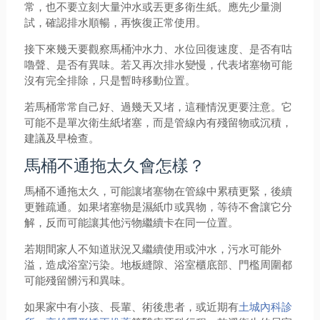
常，也不要立刻大量沖水或丟更多衛生紙。應先少量測
試，確認排水順暢，再恢復正常使用。
接下來幾天要觀察馬桶沖水力、水位回復速度、是否有咕
嚕聲、是否有異味。若又再次排水變慢，代表堵塞物可能
沒有完全排除，只是暫時移動位置。
若馬桶常常自己好、過幾天又堵，這種情況更要注意。它
可能不是單次衛生紙堵塞，而是管線內有殘留物或沉積，
建議及早檢查。
馬桶不通拖太久會怎樣？
馬桶不通拖太久，可能讓堵塞物在管線中累積更緊，後續
更難疏通。如果堵塞物是濕紙巾或異物，等待不會讓它分
解，反而可能讓其他污物繼續卡在同一位置。
若期間家人不知道狀況又繼續使用或沖水，污水可能外
溢，造成浴室污染。地板縫隙、浴室櫃底部、門檻周圍都
可能殘留髒污和異味。
如果家中有小孩、長輩、術後患者，或近期有
土城內科診