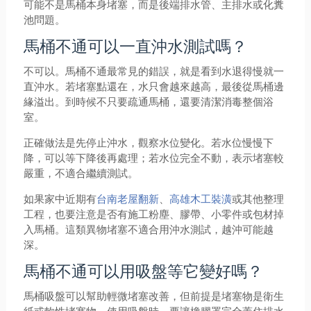
可能不是馬桶本身堵塞，而是後端排水管、主排水或化糞
池問題。
馬桶不通可以一直沖水測試嗎？
不可以。馬桶不通最常見的錯誤，就是看到水退得慢就一
直沖水。若堵塞點還在，水只會越來越高，最後從馬桶邊
緣溢出。到時候不只要疏通馬桶，還要清潔消毒整個浴
室。
正確做法是先停止沖水，觀察水位變化。若水位慢慢下
降，可以等下降後再處理；若水位完全不動，表示堵塞較
嚴重，不適合繼續測試。
如果家中近期有
台南老屋翻新
、
高雄木工裝潢
或其他整理
工程，也要注意是否有施工粉塵、膠帶、小零件或包材掉
入馬桶。這類異物堵塞不適合用沖水測試，越沖可能越
深。
馬桶不通可以用吸盤等它變好嗎？
馬桶吸盤可以幫助輕微堵塞改善，但前提是堵塞物是衛生