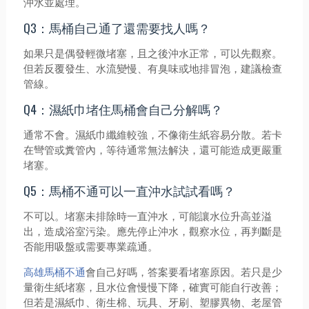
沖水並處理。
Q3：馬桶自己通了還需要找人嗎？
如果只是偶發輕微堵塞，且之後沖水正常，可以先觀察。
但若反覆發生、水流變慢、有臭味或地排冒泡，建議檢查
管線。
Q4：濕紙巾堵住馬桶會自己分解嗎？
通常不會。濕紙巾纖維較強，不像衛生紙容易分散。若卡
在彎管或糞管內，等待通常無法解決，還可能造成更嚴重
堵塞。
Q5：馬桶不通可以一直沖水試試看嗎？
不可以。堵塞未排除時一直沖水，可能讓水位升高並溢
出，造成浴室污染。應先停止沖水，觀察水位，再判斷是
否能用吸盤或需要專業疏通。
高雄馬桶不通
會自己好嗎，答案要看堵塞原因。若只是少
量衛生紙堵塞，且水位會慢慢下降，確實可能自行改善；
但若是濕紙巾、衛生棉、玩具、牙刷、塑膠異物、老屋管