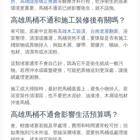
所
、
高雄隱形矯正推薦
等醫療牙科行程，乾淨衛生的居家
環境更重要。馬桶不通若已經影響衛生，就不該拖。
高雄馬桶不通和施工裝修後有關嗎？
有可能。若家中近期有
高雄木工裝潢
、
台南老屋翻新
、浴
室整理、清潔或搬運，馬桶突然不通，要懷疑是否有施工
殘留物或異物掉入，例如木屑、膠帶、塑膠片、螺絲、小
包材、清潔布或水泥粉。
這類堵塞通常不會自己好，因為它不是衛生紙或一般污
物。若用沖水或吸盤硬推，可能把異物送到更深處，讓後
續處理更困難。
施工或大掃除時，最好把馬桶蓋蓋上，避免小物掉入。若
浴室當作清潔區，也不要把水泥砂、油漆渣、木屑或包材
沖進馬桶。
高雄馬桶不通會影響生活預算嗎？
會。輕微堵塞若能及早處理，費用和時間通常較可控；但
如果拖到污水外溢、管線深層堵塞、需要拆馬桶或處理後
端排水，成本就可能提高。