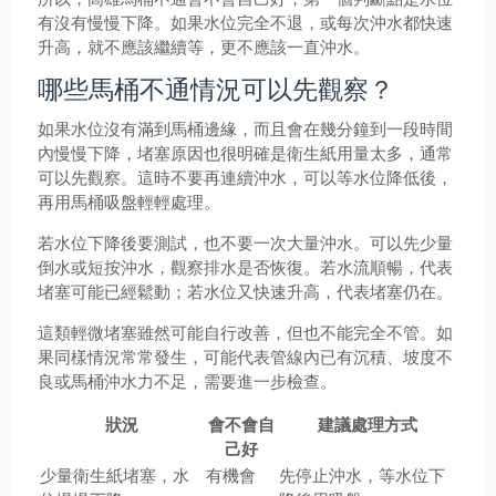
有沒有慢慢下降。如果水位完全不退，或每次沖水都快速
升高，就不應該繼續等，更不應該一直沖水。
哪些馬桶不通情況可以先觀察？
如果水位沒有滿到馬桶邊緣，而且會在幾分鐘到一段時間
內慢慢下降，堵塞原因也很明確是衛生紙用量太多，通常
可以先觀察。這時不要再連續沖水，可以等水位降低後，
再用馬桶吸盤輕輕處理。
若水位下降後要測試，也不要一次大量沖水。可以先少量
倒水或短按沖水，觀察排水是否恢復。若水流順暢，代表
堵塞可能已經鬆動；若水位又快速升高，代表堵塞仍在。
這類輕微堵塞雖然可能自行改善，但也不能完全不管。如
果同樣情況常常發生，可能代表管線內已有沉積、坡度不
良或馬桶沖水力不足，需要進一步檢查。
狀況
會不會自
建議處理方式
己好
少量衛生紙堵塞，水
有機會
先停止沖水，等水位下