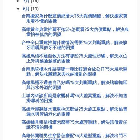
►
7月
(15)
▼
6月
(11)
台南搬家為什麼差價那麼大?5大報價關鍵，解決搬家費
用看不懂的困擾
高雄黃金典當推薦不扣5%怎麼看?5大估價重點，解決典
當怕被低估的困擾
台中全口重建推薦什麼情況需要?5大判斷重點，解決缺
牙咀嚼與假牙不穩的困擾
高雄馬桶不通自救方法有哪些?5大處理步驟，解決水位
上升與越通越塞的困擾
台南系統櫃木作裝潢哪一種比較適合放公仔?5大展示重
點，解決收藏積灰與收納凌亂的困擾
高雄馬桶不通會自己好嗎?5大判斷重點，解決堵塞拖延
與污水外溢的困擾
土城內科診所就是家醫科嗎?5大差異重點，解決不知道
掛哪科的困擾
高雄老屋翻修水電重拉怎麼做?5大施工重點，解決跳電
漏水與管線老化的困擾
高雄輔具租借損壞怎麼辦?5大處理重點，解決賠償責任
說不清的困擾
高雄休閒鞋男生穿搭怎麼配?5大造型重點，解決出門不