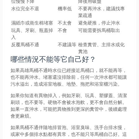
位慢慢下降
降後用吸盤
水位完全不退
機率低
不要再沖水，建議找專
業疏通
濕紙巾或衛生棉堵塞
不太會
避免硬推，停止沖水
玩具、牙刷、瓶蓋掉
不會
可能需要拆馬桶取出
入
反覆馬桶不通
不建議等
檢查糞管、主排水或化
糞池
哪些情況不能等它自己好？
如果高雄馬桶不通時水位已經接近馬桶口，就不能再等，
也不能再沖水。堵塞還沒排除前，任何一次沖水都可能讓
污水溢出，造成浴室地板、地墊、拖把和浴室櫃污染。
如果你知道有異物掉入，例如牙刷、玩具、塑膠蓋、清潔
刷頭，也不要等。硬物不會被水泡軟，更不會自然分解。
如果一直沖水，可能把異物推到更深的糞管中，後續處理
會更麻煩。
如果馬桶不通伴隨地排冒泡、浴室臭味、洗手台排水慢，
或家中多個排水點都有異常，也不能只等馬桶自己好。這