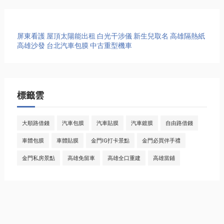
屏東看護
屋頂太陽能出租
白光干涉儀
新生兒取名
高雄隔熱紙
高雄沙發
台北汽車包膜
中古重型機車
標籤雲
大順路借錢
汽車包膜
汽車貼膜
汽車鍍膜
自由路借錢
車體包膜
車體貼膜
金門IG打卡景點
金門必買伴手禮
金門私房景點
高雄免留車
高雄全口重建
高雄當鋪