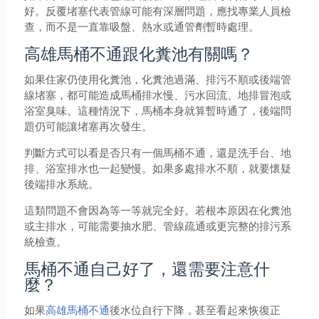
好。反覆堵塞代表管線可能有深層問題，應找專業人員檢
查，而不是一直靠吸盤、熱水或通管劑暫時處理。
高雄馬桶不通跟化糞池有關嗎？
如果住家仍使用化糞池，化糞池過滿、排污不順或後端管
線堵塞，都可能造成馬桶排水慢、污水回流、地排冒泡或
浴室臭味。這種情況下，馬桶本身就算暫時通了，後端問
題仍可能讓堵塞再次發生。
判斷方式可以看是否只有一個馬桶不通，還是洗手台、地
排、浴室排水也一起變慢。如果多處排水不順，就要懷疑
後端排水系統。
這類問題不會因為等一等就完全好。若根本原因在化糞池
或主排水，可能需要抽水肥、管線疏通或更完整的排污系
統檢查。
馬桶不通自己好了，還需要注意什
麼？
如果
高雄馬桶不通
後水位自行下降，甚至看起來恢復正