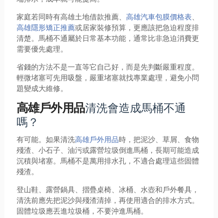
家庭若同時有高雄土地借款推薦、
高雄汽車包膜價格表
、
高雄隱形矯正推薦
或居家裝修預算，更應該把急迫程度排
清楚。馬桶不通屬於日常基本功能，通常比非急迫消費更
需要優先處理。
省錢的方法不是一直等它自己好，而是先判斷嚴重程度。
輕微堵塞可先用吸盤，嚴重堵塞就找專業處理，避免小問
題變成大維修。
清洗會造成馬桶不通
高雄戶外用品
嗎？
有可能。如果清洗
高雄戶外用品
時，把泥沙、草屑、食物
殘渣、小石子、油污或露營垃圾倒進馬桶，長期可能造成
沉積與堵塞。馬桶不是萬用排水孔，不適合處理這些固體
殘渣。
登山鞋、露營鍋具、摺疊桌椅、冰桶、水壺和戶外餐具，
清洗前應先把泥沙與殘渣清掉，再使用適合的排水方式。
固體垃圾應丟進垃圾桶，不要沖進馬桶。