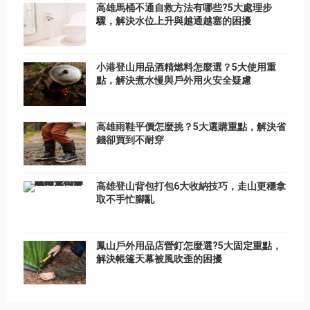
高雄馬桶不通自救方法有哪些?5大處理步
驟，解決水位上升與越通越塞的困擾
小港登山用品酒精燃料怎麼選？5大使用重
點，解決煮水慢與戶外用火安全疑慮
高雄雨鞋平價怎麼挑？5大選購重點，解決省
錢卻買到不耐穿
高雄登山背包打包6大收納技巧，走山更穩拿
取不手忙腳亂
鳳山戶外用品店營釘怎麼選?5大固定重點，
解決帳篷天幕被風吹歪的困擾