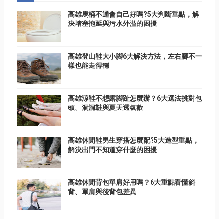
高雄馬桶不通會自己好嗎?5大判斷重點，解
決堵塞拖延與污水外溢的困擾
高雄登山鞋大小腳6大解決方法，左右腳不一
樣也能走得穩
高雄涼鞋不想露腳趾怎麼辦？6大選法挑對包
頭、洞洞鞋與夏天透氣款
高雄休閒鞋男生穿搭怎麼配?5大造型重點，
解決出門不知道穿什麼的困擾
高雄休閒背包單肩好用嗎？6大重點看懂斜
背、單肩與後背包差異