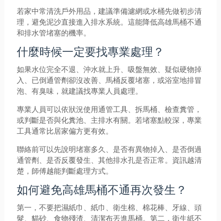
若家中常清洗戶外用品，建議準備濾網或水桶先做初步清
理，避免泥沙直接進入排水系統。這能降低高雄馬桶不通
和排水管堵塞的機率。
什麼時候一定要找專業處理？
如果水位完全不退、沖水就上升、吸盤無效、疑似硬物掉
入、已倒通管劑卻沒改善、馬桶反覆堵塞，或浴室地排冒
泡、有臭味，就建議找專業人員處理。
專業人員可以依狀況使用通管工具、拆馬桶、檢查糞管，
或判斷是否與化糞池、主排水有關。若堵塞點較深，專業
工具通常比居家偏方更有效。
聯絡前可以先說明堵塞多久、是否有異物掉入、是否倒過
通管劑、是否反覆發生、其他排水孔是否正常。資訊越清
楚，師傅越能判斷處理方式。
如何避免高雄馬桶不通再次發生？
第一，不要把濕紙巾、紙巾、衛生棉、棉花棒、牙線、頭
髮、貓砂、食物殘渣、清潔布丟進馬桶。第二，衛生紙不