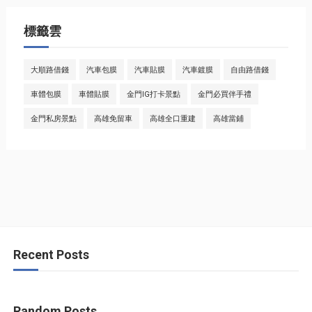
標籤雲
大順路借錢
汽車包膜
汽車貼膜
汽車鍍膜
自由路借錢
車體包膜
車體貼膜
金門IG打卡景點
金門必買伴手禮
金門私房景點
高雄免留車
高雄全口重建
高雄當鋪
Recent Posts
Random Posts