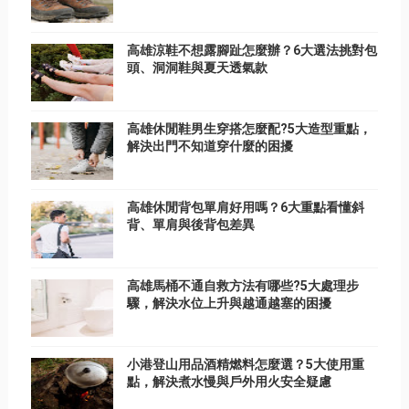
高雄涼鞋不想露腳趾怎麼辦？6大選法挑對包
頭、洞洞鞋與夏天透氣款
高雄休閒鞋男生穿搭怎麼配?5大造型重點，
解決出門不知道穿什麼的困擾
高雄休閒背包單肩好用嗎？6大重點看懂斜
背、單肩與後背包差異
高雄馬桶不通自救方法有哪些?5大處理步
驟，解決水位上升與越通越塞的困擾
小港登山用品酒精燃料怎麼選？5大使用重
點，解決煮水慢與戶外用火安全疑慮