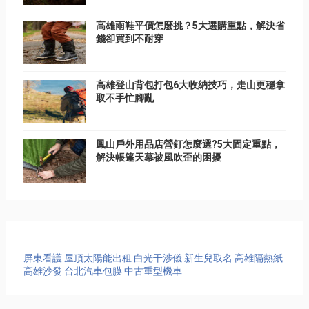
高雄雨鞋平價怎麼挑？5大選購重點，解決省
錢卻買到不耐穿
高雄登山背包打包6大收納技巧，走山更穩拿
取不手忙腳亂
鳳山戶外用品店營釘怎麼選?5大固定重點，
解決帳篷天幕被風吹歪的困擾
屏東看護
屋頂太陽能出租
白光干涉儀
新生兒取名
高雄隔熱紙
高雄沙發
台北汽車包膜
中古重型機車