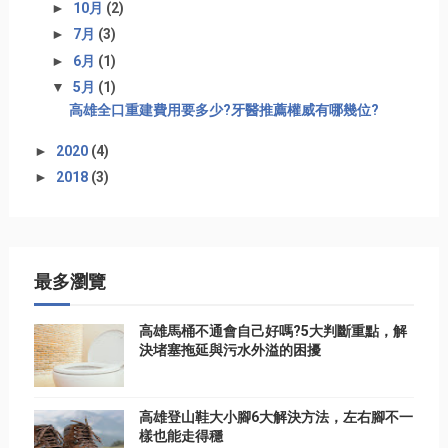
►
10月
(2)
►
7月
(3)
►
6月
(1)
▼
5月
(1)
高雄全口重建費用要多少?牙醫推薦權威有哪幾位?
►
2020
(4)
►
2018
(3)
最多瀏覽
高雄馬桶不通會自己好嗎?5大判斷重點，解
決堵塞拖延與污水外溢的困擾
高雄登山鞋大小腳6大解決方法，左右腳不一
樣也能走得穩