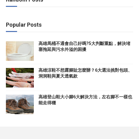
Popular Posts
高雄馬桶不通會自己好嗎?5大判斷重點，解決堵
塞拖延與污水外溢的困擾
高雄涼鞋不想露腳趾怎麼辦？6大選法挑對包頭、
洞洞鞋與夏天透氣款
高雄登山鞋大小腳6大解決方法，左右腳不一樣也
能走得穩