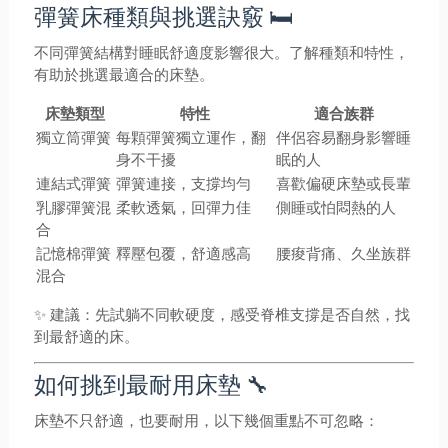
彈簧床種類與挑選訣竅 🛏️
不同彈簧結構對睡眠舒適度影響很大。了解種類和特性，
有助於挑選最適合的床墊。
床墊類型
特性
適合族群
獨立筒彈簧
每顆彈簧獨立運作，翻
伴侶容易翻身影響睡
身不干擾
眠的人
連結式彈簧
彈簧連接，支撐均勻
喜歡偏硬床墊或長輩
乳膠彈簧混
柔軟透氣，回彈力佳
側睡或怕悶熱的人
合
記憶棉彈簧
釋壓包覆，舒適感高
腰痠背痛、久坐族群
混合
✨ 建議：先試躺不同軟硬度，感受脊椎支撐是否自然，找
到最舒適的床。
如何挑到最耐用床墊 🔧
床墊不只舒適，也要耐用，以下幾個重點不可忽略：