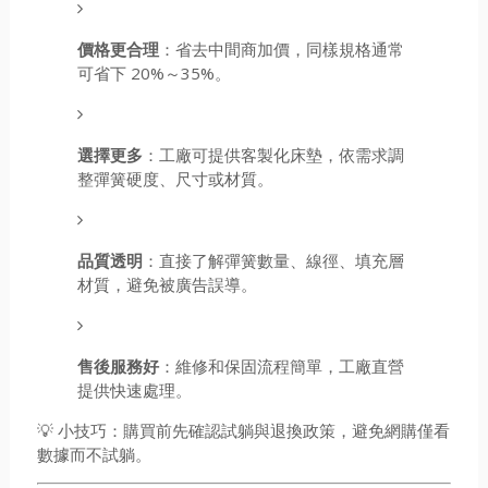
價格更合理
：省去中間商加價，同樣規格通常
可省下 20%～35%。
選擇更多
：工廠可提供客製化床墊，依需求調
整彈簧硬度、尺寸或材質。
品質透明
：直接了解彈簧數量、線徑、填充層
材質，避免被廣告誤導。
售後服務好
：維修和保固流程簡單，工廠直營
提供快速處理。
💡 小技巧：購買前先確認試躺與退換政策，避免網購僅看
數據而不試躺。