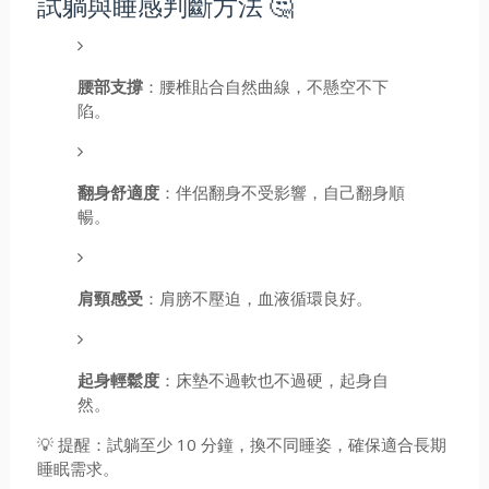
試躺與睡感判斷方法 🤔
腰部支撐
：腰椎貼合自然曲線，不懸空不下
陷。
翻身舒適度
：伴侶翻身不受影響，自己翻身順
暢。
肩頸感受
：肩膀不壓迫，血液循環良好。
起身輕鬆度
：床墊不過軟也不過硬，起身自
然。
💡 提醒：試躺至少 10 分鐘，換不同睡姿，確保適合長期
睡眠需求。