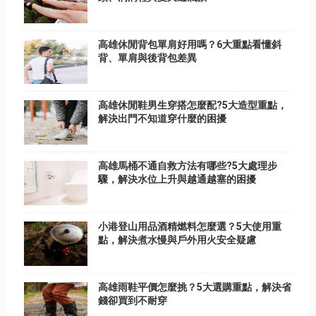
高雄休閒背包單肩好用嗎？6大重點看懂斜
背、單肩與後背包差異
高雄休閒鞋男生穿搭怎麼配?5大造型重點，
解決出門不知道穿什麼的困擾
高雄馬桶不通自救方法有哪些?5大處理步
驟，解決水位上升與越通越塞的困擾
小港登山用品酒精燃料怎麼選？5大使用重
點，解決煮水慢與戶外用火安全疑慮
高雄雨鞋平價怎麼挑？5大選購重點，解決省
錢卻買到不耐穿