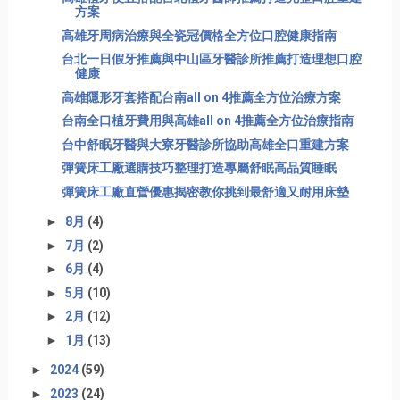
方案
高雄牙周病治療與全瓷冠價格全方位口腔健康指南
台北一日假牙推薦與中山區牙醫診所推薦打造理想口腔
健康
高雄隱形牙套搭配台南all on 4推薦全方位治療方案
台南全口植牙費用與高雄all on 4推薦全方位治療指南
台中舒眠牙醫與大寮牙醫診所協助高雄全口重建方案
彈簧床工廠選購技巧整理打造專屬舒眠高品質睡眠
彈簧床工廠直營優惠揭密教你挑到最舒適又耐用床墊
►
8月
(4)
►
7月
(2)
►
6月
(4)
►
5月
(10)
►
2月
(12)
►
1月
(13)
►
2024
(59)
►
2023
(24)