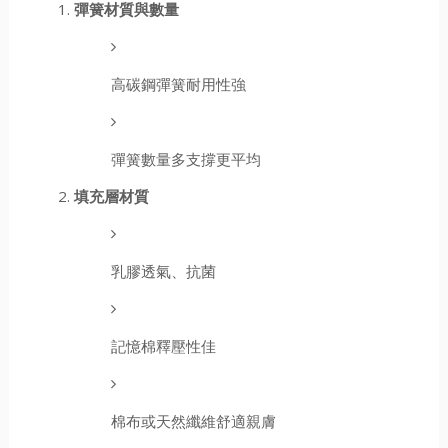
彈簧材質與數量
高碳鋼彈簧耐用性強
彈簧數量多支撐更平均
填充層材質
乳膠透氣、抗菌
記憶棉釋壓性佳
棉布或天然纖維舒適親膚