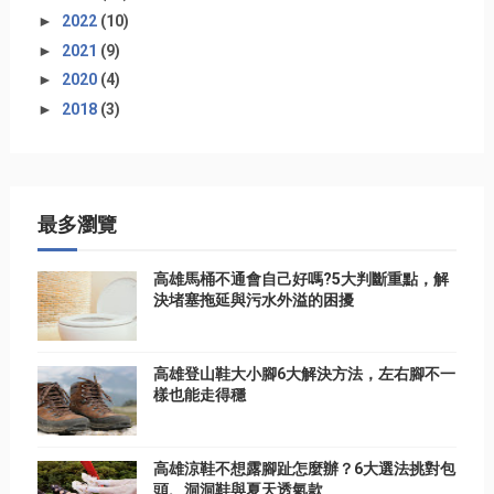
►
2022
(10)
►
2021
(9)
►
2020
(4)
►
2018
(3)
最多瀏覽
高雄馬桶不通會自己好嗎?5大判斷重點，解
決堵塞拖延與污水外溢的困擾
高雄登山鞋大小腳6大解決方法，左右腳不一
樣也能走得穩
高雄涼鞋不想露腳趾怎麼辦？6大選法挑對包
頭、洞洞鞋與夏天透氣款