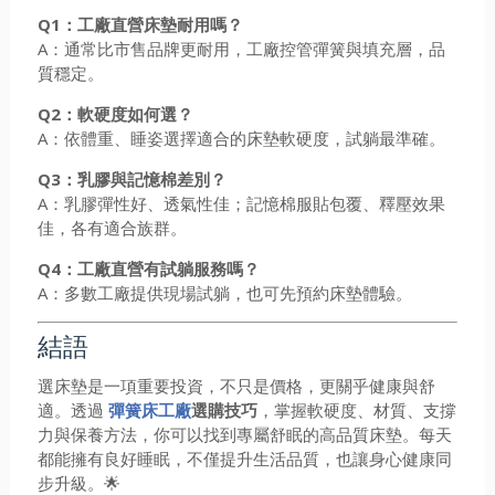
Q1：工廠直營床墊耐用嗎？
A：通常比市售品牌更耐用，工廠控管彈簧與填充層，品
質穩定。
Q2：軟硬度如何選？
A：依體重、睡姿選擇適合的床墊軟硬度，試躺最準確。
Q3：乳膠與記憶棉差別？
A：乳膠彈性好、透氣性佳；記憶棉服貼包覆、釋壓效果
佳，各有適合族群。
Q4：工廠直營有試躺服務嗎？
A：多數工廠提供現場試躺，也可先預約床墊體驗。
結語
選床墊是一項重要投資，不只是價格，更關乎健康與舒
適。透過
彈簧床工廠
選購技巧
，掌握軟硬度、材質、支撐
力與保養方法，你可以找到專屬舒眠的高品質床墊。每天
都能擁有良好睡眠，不僅提升生活品質，也讓身心健康同
步升級。🌟