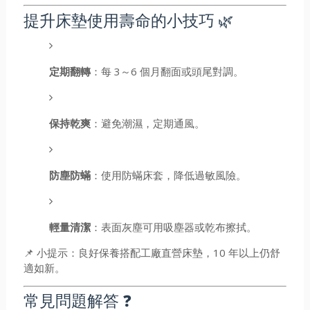
提升床墊使用壽命的小技巧 🌿
定期翻轉
：每 3～6 個月翻面或頭尾對調。
保持乾爽
：避免潮濕，定期通風。
防塵防蟎
：使用防蟎床套，降低過敏風險。
輕量清潔
：表面灰塵可用吸塵器或乾布擦拭。
📌 小提示：良好保養搭配工廠直營床墊，10 年以上仍舒
適如新。
常見問題解答 ❓