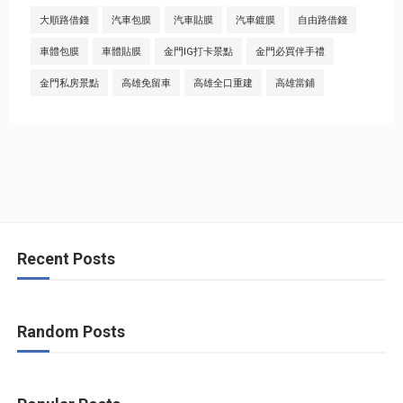
大順路借錢
汽車包膜
汽車貼膜
汽車鍍膜
自由路借錢
車體包膜
車體貼膜
金門IG打卡景點
金門必買伴手禮
金門私房景點
高雄免留車
高雄全口重建
高雄當鋪
Recent Posts
Random Posts