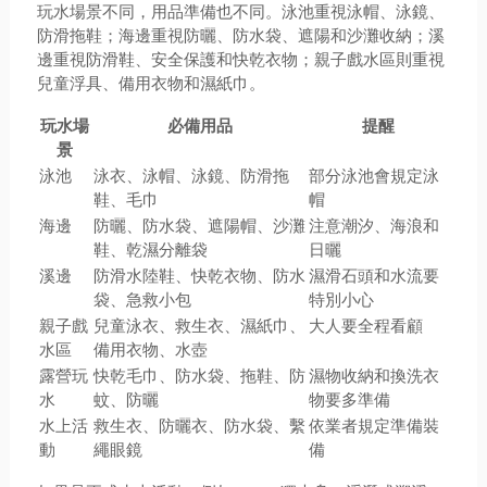
玩水場景不同，用品準備也不同。泳池重視泳帽、泳鏡、
防滑拖鞋；海邊重視防曬、防水袋、遮陽和沙灘收納；溪
邊重視防滑鞋、安全保護和快乾衣物；親子戲水區則重視
兒童浮具、備用衣物和濕紙巾。
玩水場
必備用品
提醒
景
泳池
泳衣、泳帽、泳鏡、防滑拖
部分泳池會規定泳
鞋、毛巾
帽
海邊
防曬、防水袋、遮陽帽、沙灘
注意潮汐、海浪和
鞋、乾濕分離袋
日曬
溪邊
防滑水陸鞋、快乾衣物、防水
濕滑石頭和水流要
袋、急救小包
特別小心
親子戲
兒童泳衣、救生衣、濕紙巾、
大人要全程看顧
水區
備用衣物、水壺
露營玩
快乾毛巾、防水袋、拖鞋、防
濕物收納和換洗衣
水
蚊、防曬
物要多準備
水上活
救生衣、防曬衣、防水袋、繫
依業者規定準備裝
動
繩眼鏡
備