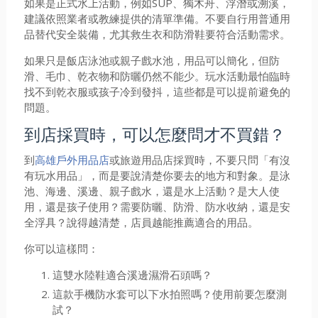
如果是正式水上活動，例如SUP、獨木舟、浮潛或溯溪，
建議依照業者或教練提供的清單準備。不要自行用普通用
品替代安全裝備，尤其救生衣和防滑鞋要符合活動需求。
如果只是飯店泳池或親子戲水池，用品可以簡化，但防
滑、毛巾、乾衣物和防曬仍然不能少。玩水活動最怕臨時
找不到乾衣服或孩子冷到發抖，這些都是可以提前避免的
問題。
到店採買時，可以怎麼問才不買錯？
到
高雄戶外用品店
或旅遊用品店採買時，不要只問「有沒
有玩水用品」，而是要說清楚你要去的地方和對象。是泳
池、海邊、溪邊、親子戲水，還是水上活動？是大人使
用，還是孩子使用？需要防曬、防滑、防水收納，還是安
全浮具？說得越清楚，店員越能推薦適合的用品。
你可以這樣問：
這雙水陸鞋適合溪邊濕滑石頭嗎？
這款手機防水套可以下水拍照嗎？使用前要怎麼測
試？