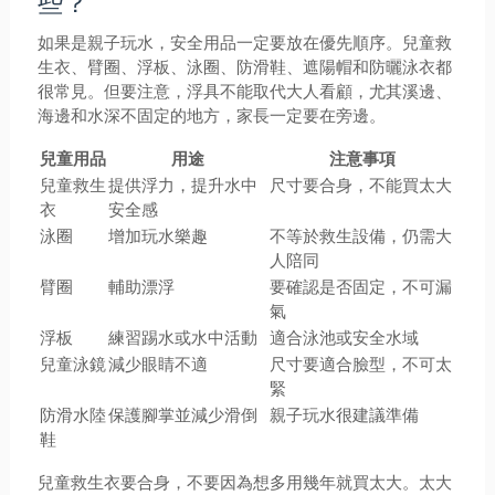
些？
如果是親子玩水，安全用品一定要放在優先順序。兒童救
生衣、臂圈、浮板、泳圈、防滑鞋、遮陽帽和防曬泳衣都
很常見。但要注意，浮具不能取代大人看顧，尤其溪邊、
海邊和水深不固定的地方，家長一定要在旁邊。
兒童用品
用途
注意事項
兒童救生
提供浮力，提升水中
尺寸要合身，不能買太大
衣
安全感
泳圈
增加玩水樂趣
不等於救生設備，仍需大
人陪同
臂圈
輔助漂浮
要確認是否固定，不可漏
氣
浮板
練習踢水或水中活動
適合泳池或安全水域
兒童泳鏡
減少眼睛不適
尺寸要適合臉型，不可太
緊
防滑水陸
保護腳掌並減少滑倒
親子玩水很建議準備
鞋
兒童救生衣要合身，不要因為想多用幾年就買太大。太大