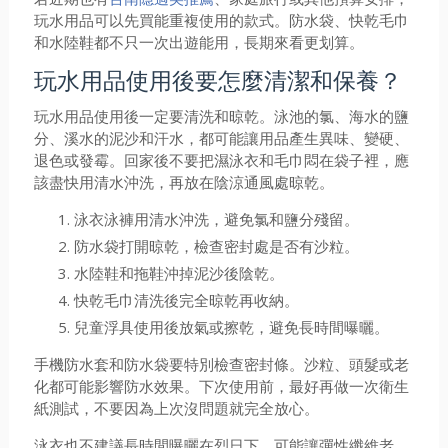
玩水用品可以先買能重複使用的款式。防水袋、快乾毛巾
和水陸鞋都不只一次出遊能用，長期來看更划算。
玩水用品使用後要怎麼清潔和保養？
玩水用品使用後一定要清洗和晾乾。泳池的氯、海水的鹽
分、溪水的泥沙和汗水，都可能讓用品產生異味、變硬、
退色或發霉。回家後不要把濕泳衣和毛巾悶在袋子裡，應
該盡快用清水沖洗，再放在陰涼通風處晾乾。
泳衣泳褲用清水沖洗，避免氯和鹽分殘留。
防水袋打開晾乾，檢查密封處是否有沙粒。
水陸鞋和拖鞋沖掉泥沙後陰乾。
快乾毛巾清洗後完全晾乾再收納。
兒童浮具使用後放氣或擦乾，避免長時間曝曬。
手機防水套和防水袋要特別檢查密封條。沙粒、頭髮或老
化都可能影響防水效果。下次使用前，最好再做一次衛生
紙測試，不要因為上次沒問題就完全放心。
泳衣也不建議長時間曝曬在烈日下，可能讓彈性纖維老