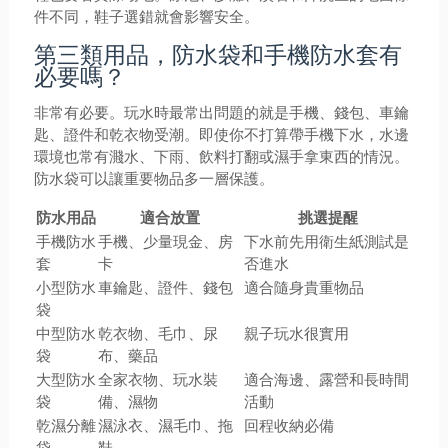
件不同，鞋子選錯就會影響安全。
第三類用品，防水袋和手機防水套有
必要嗎？
非常有必要。玩水時最常出問題的就是手機、錢包、車鑰
匙、證件和乾衣物受潮。即使你不打算帶手機下水，水邊
環境也常有濺水、下雨、飲料打翻或濕手拿東西的情況。
防水袋可以讓重要物品多一層保護。
防水用品
適合放置
挑選提醒
手機防水
手機、少量現金、房
下水前先用衛生紙測試是
套
卡
否進水
小型防水
車鑰匙、證件、錢包
適合隨身貴重物品
袋
中型防水
乾衣物、毛巾、尿
親子玩水很實用
袋
布、藥品
大型防水
全家衣物、玩水裝
適合海邊、露營和長時間
袋
備、濕物
活動
乾濕分離
濕泳衣、濕毛巾、拖
回程收納必備
袋
鞋