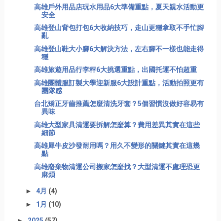
高雄戶外用品店玩水用品6大準備重點，夏天親水活動更
安全
高雄登山背包打包6大收納技巧，走山更穩拿取不手忙腳
亂
高雄登山鞋大小腳6大解決方法，左右腳不一樣也能走得
穩
高雄旅遊用品行李秤6大挑選重點，出國托運不怕超重
高雄團體服訂製大學迎新服6大設計重點，活動拍照更有
團隊感
台北矯正牙齒推薦怎麼清洗牙套？5個習慣沒做好容易有
異味
高雄大型家具清運要拆解怎麼算？費用差異其實在這些
細節
高雄犀牛皮沙發耐用嗎？用久不變形的關鍵其實在這幾
點
高雄廢棄物清運公司搬家怎麼找？大型清運不處理恐更
麻煩
►
4月
(4)
►
1月
(10)
►
2025
(57)