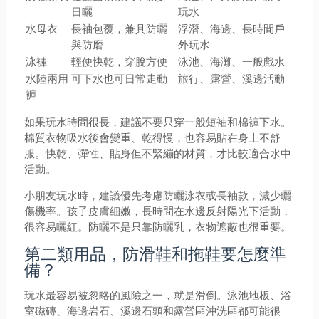
日曬
玩水
水母衣
長袖包覆，兼具防曬
浮潛、海邊、長時間戶
與防磨
外玩水
泳褲
輕便快乾，穿脫方便
泳池、海灘、一般戲水
水陸兩用
可下水也可日常走動
旅行、露營、溪邊活動
褲
如果玩水時間很長，建議不要只穿一般短袖和棉褲下水。
棉質衣物吸水後會變重、乾得慢，也容易貼在身上不舒
服。快乾、彈性、貼身但不緊繃的材質，才比較適合水中
活動。
小朋友玩水時，建議優先考慮防曬泳衣或長袖款，減少曬
傷機率。孩子皮膚細嫩，長時間在水邊反射陽光下活動，
很容易曬紅。防曬不是只靠防曬乳，衣物遮蔽也很重要。
第二類用品，防滑鞋和拖鞋要怎麼準
備？
玩水最容易被忽略的風險之一，就是滑倒。泳池地板、浴
室磁磚、海邊岩石、溪邊石頭和露營區沖洗區都可能很