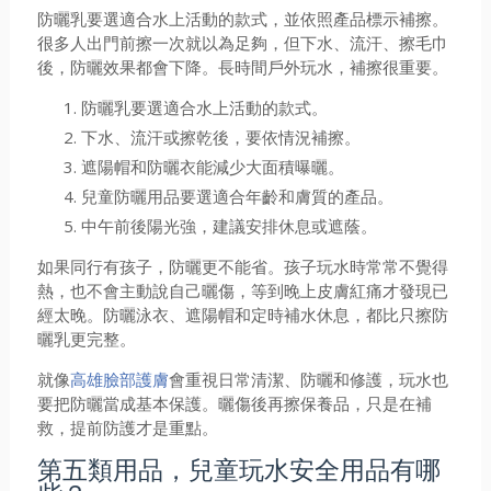
防曬乳要選適合水上活動的款式，並依照產品標示補擦。
很多人出門前擦一次就以為足夠，但下水、流汗、擦毛巾
後，防曬效果都會下降。長時間戶外玩水，補擦很重要。
防曬乳要選適合水上活動的款式。
下水、流汗或擦乾後，要依情況補擦。
遮陽帽和防曬衣能減少大面積曝曬。
兒童防曬用品要選適合年齡和膚質的產品。
中午前後陽光強，建議安排休息或遮蔭。
如果同行有孩子，防曬更不能省。孩子玩水時常常不覺得
熱，也不會主動說自己曬傷，等到晚上皮膚紅痛才發現已
經太晚。防曬泳衣、遮陽帽和定時補水休息，都比只擦防
曬乳更完整。
就像
高雄臉部護膚
會重視日常清潔、防曬和修護，玩水也
要把防曬當成基本保護。曬傷後再擦保養品，只是在補
救，提前防護才是重點。
第五類用品，兒童玩水安全用品有哪