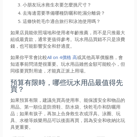
小朋友玩水救生衣要怎麼挑尺寸？
去海邊需要準備哪種防曬和乾濕分離袋？
這條快乾毛巾適合旅行和泳池使用嗎？
如果店員能依照場地和使用者年齡推薦，而不是只推最大
組或最貴款，通常更值得參考。玩水用品買錯不只是浪費
錢，也可能影響安全和舒適度。
如果你平常會比較
All on 4價格 高
或其他高單價服務，會
知道事前問清楚很重要。玩水用品雖然金額可能較小，但
同樣要買對用途，才能真正派上用場。
預算有限時，哪些玩水用品最值得先
買？
如果預算有限，建議先買高使用率、能保護安全和物品的
用品。第一順位是防滑鞋、防水袋、快乾毛巾和防曬用
品；如果有孩子，再加上合身救生衣或浮具。泳圈、玩
具、水槍等娛樂用品可以後面再買，因為安全和收納比玩
具更重要。