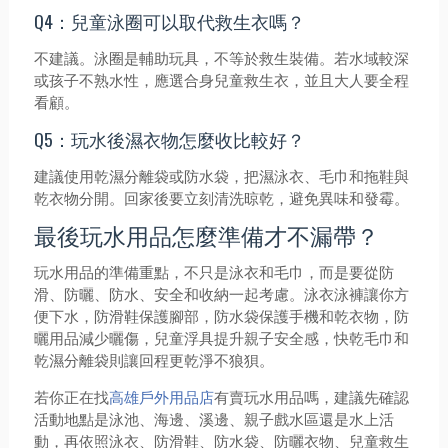
Q4：兒童泳圈可以取代救生衣嗎？
不建議。泳圈是輔助玩具，不等於救生裝備。若水域較深
或孩子不熟水性，應選合身兒童救生衣，並且大人要全程
看顧。
Q5：玩水後濕衣物怎麼收比較好？
建議使用乾濕分離袋或防水袋，把濕泳衣、毛巾和拖鞋與
乾衣物分開。回家後要立刻清洗晾乾，避免異味和發霉。
最後玩水用品怎麼準備才不漏帶？
玩水用品的準備重點，不只是泳衣和毛巾，而是要從防
滑、防曬、防水、安全和收納一起考慮。泳衣泳褲讓你方
便下水，防滑鞋保護腳部，防水袋保護手機和乾衣物，防
曬用品減少曬傷，兒童浮具提升親子安全感，快乾毛巾和
乾濕分離袋則讓回程更乾淨不狼狽。
若你正在找
高雄戶外用品店
有賣玩水用品嗎，建議先確認
活動地點是泳池、海邊、溪邊、親子戲水區還是水上活
動，再依照泳衣、防滑鞋、防水袋、防曬衣物、兒童救生