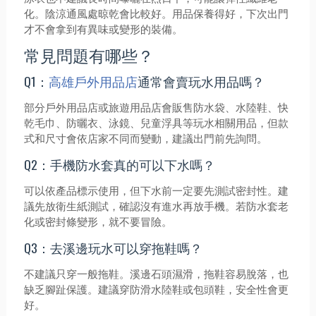
化。陰涼通風處晾乾會比較好。用品保養得好，下次出門
才不會拿到有異味或變形的裝備。
常見問題有哪些？
Q1：
高雄戶外用品店
通常會賣玩水用品嗎？
部分戶外用品店或旅遊用品店會販售防水袋、水陸鞋、快
乾毛巾、防曬衣、泳鏡、兒童浮具等玩水相關用品，但款
式和尺寸會依店家不同而變動，建議出門前先詢問。
Q2：手機防水套真的可以下水嗎？
可以依產品標示使用，但下水前一定要先測試密封性。建
議先放衛生紙測試，確認沒有進水再放手機。若防水套老
化或密封條變形，就不要冒險。
Q3：去溪邊玩水可以穿拖鞋嗎？
不建議只穿一般拖鞋。溪邊石頭濕滑，拖鞋容易脫落，也
缺乏腳趾保護。建議穿防滑水陸鞋或包頭鞋，安全性會更
好。