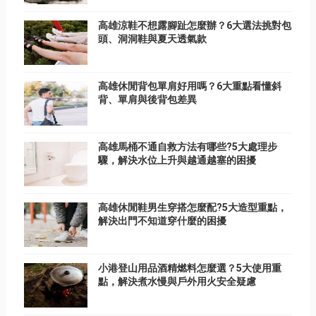
高雄涼鞋不想露腳趾怎麼辦？6大選法挑對包
頭、洞洞鞋與夏天透氣款
高雄休閒背包單肩好用嗎？6大重點看懂斜
背、單肩與後背包差異
高雄馬桶不通自救方法有哪些?5大處理步
驟，解決水位上升與越通越塞的困擾
高雄休閒鞋男生穿搭怎麼配?5大造型重點，
解決出門不知道穿什麼的困擾
小港登山用品酒精燃料怎麼選？5大使用重
點，解決煮水慢與戶外用火安全疑慮