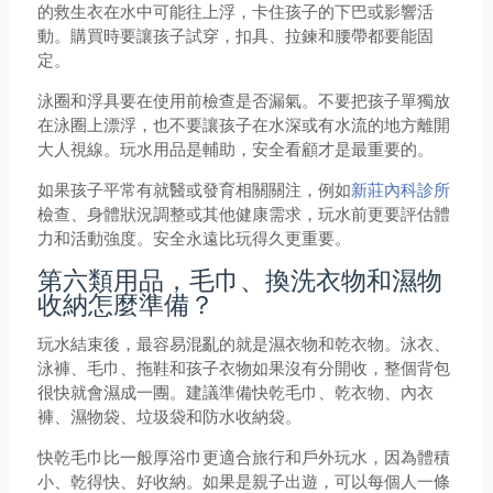
的救生衣在水中可能往上浮，卡住孩子的下巴或影響活
動。購買時要讓孩子試穿，扣具、拉鍊和腰帶都要能固
定。
泳圈和浮具要在使用前檢查是否漏氣。不要把孩子單獨放
在泳圈上漂浮，也不要讓孩子在水深或有水流的地方離開
大人視線。玩水用品是輔助，安全看顧才是最重要的。
如果孩子平常有就醫或發育相關關注，例如
新莊內科診所
檢查、身體狀況調整或其他健康需求，玩水前更要評估體
力和活動強度。安全永遠比玩得久更重要。
第六類用品，毛巾、換洗衣物和濕物
收納怎麼準備？
玩水結束後，最容易混亂的就是濕衣物和乾衣物。泳衣、
泳褲、毛巾、拖鞋和孩子衣物如果沒有分開收，整個背包
很快就會濕成一團。建議準備快乾毛巾、乾衣物、內衣
褲、濕物袋、垃圾袋和防水收納袋。
快乾毛巾比一般厚浴巾更適合旅行和戶外玩水，因為體積
小、乾得快、好收納。如果是親子出遊，可以每個人一條