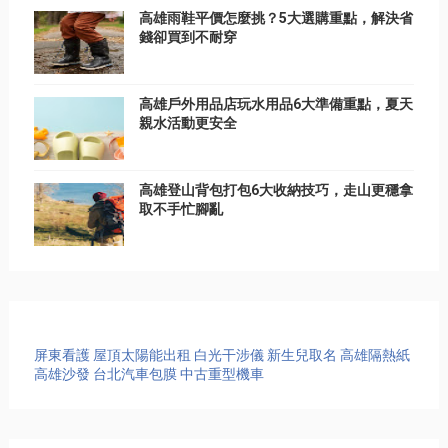
高雄雨鞋平價怎麼挑？5大選購重點，解決省
錢卻買到不耐穿
高雄戶外用品店玩水用品6大準備重點，夏天
親水活動更安全
高雄登山背包打包6大收納技巧，走山更穩拿
取不手忙腳亂
屏東看護
屋頂太陽能出租
白光干涉儀
新生兒取名
高雄隔熱紙
高雄沙發
台北汽車包膜
中古重型機車