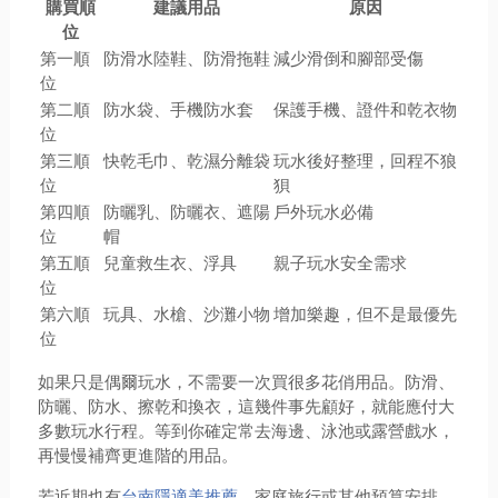
購買順
建議用品
原因
位
第一順
防滑水陸鞋、防滑拖鞋
減少滑倒和腳部受傷
位
第二順
防水袋、手機防水套
保護手機、證件和乾衣物
位
第三順
快乾毛巾、乾濕分離袋
玩水後好整理，回程不狼
位
狽
第四順
防曬乳、防曬衣、遮陽
戶外玩水必備
位
帽
第五順
兒童救生衣、浮具
親子玩水安全需求
位
第六順
玩具、水槍、沙灘小物
增加樂趣，但不是最優先
位
如果只是偶爾玩水，不需要一次買很多花俏用品。防滑、
防曬、防水、擦乾和換衣，這幾件事先顧好，就能應付大
多數玩水行程。等到你確定常去海邊、泳池或露營戲水，
再慢慢補齊更進階的用品。
若近期也有
台南隱適美推薦
、家庭旅行或其他預算安排，