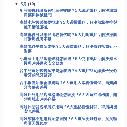
▼
5月
(19)
新莊家醫科診所有打猛健樂嗎？5大諮詢重點，解決減重
用藥與掛號疑問
高雄小坪數裝修要找誰？5大選擇重點，解決預算失控與
施工溝通落差
高雄雪鞋可以用登山鞋替代嗎？5大判斷重點，解決濕腳
打滑與保暖不足
高雄雨鞋平價怎麼挑？5大選購重點，解決省錢卻買到不
耐穿
小港登山用品酒精燃料怎麼選？5大使用重點，解決煮水
慢與戶外用火安全疑慮
台中兒童牙醫醫師推薦怎麼選？6大重點找到讓孩子安心
看牙的兒牙醫師
台中根管治療會很貴嗎？6大費用因素看懂健保、自費與
牙套修復差異
高雄戶外用品店風格選物怎麼挑？6大方向打造機能、露
營與城市戶外穿搭
高雄休閒背包單肩好用嗎？6大重點看懂斜背、單肩與後
背包差異
高雄涼鞋不想露腳趾怎麼辦？6大選法挑對包頭、洞洞鞋
與夏天透氣款