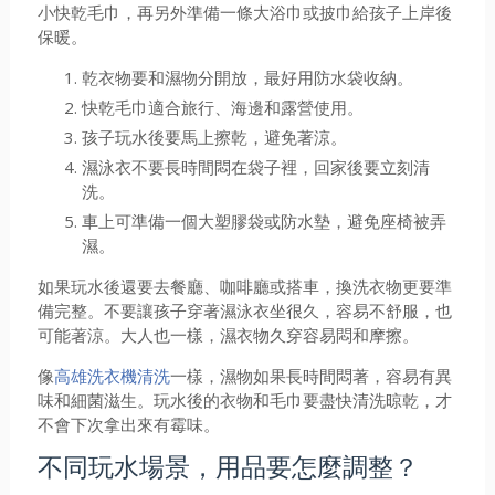
小快乾毛巾，再另外準備一條大浴巾或披巾給孩子上岸後
保暖。
乾衣物要和濕物分開放，最好用防水袋收納。
快乾毛巾適合旅行、海邊和露營使用。
孩子玩水後要馬上擦乾，避免著涼。
濕泳衣不要長時間悶在袋子裡，回家後要立刻清
洗。
車上可準備一個大塑膠袋或防水墊，避免座椅被弄
濕。
如果玩水後還要去餐廳、咖啡廳或搭車，換洗衣物更要準
備完整。不要讓孩子穿著濕泳衣坐很久，容易不舒服，也
可能著涼。大人也一樣，濕衣物久穿容易悶和摩擦。
像
高雄洗衣機清洗
一樣，濕物如果長時間悶著，容易有異
味和細菌滋生。玩水後的衣物和毛巾要盡快清洗晾乾，才
不會下次拿出來有霉味。
不同玩水場景，用品要怎麼調整？