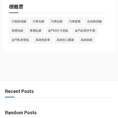
標籤雲
大順路借錢
汽車包膜
汽車貼膜
汽車鍍膜
自由路借錢
車體包膜
車體貼膜
金門IG打卡景點
金門必買伴手禮
金門私房景點
高雄免留車
高雄全口重建
高雄當鋪
Recent Posts
Random Posts