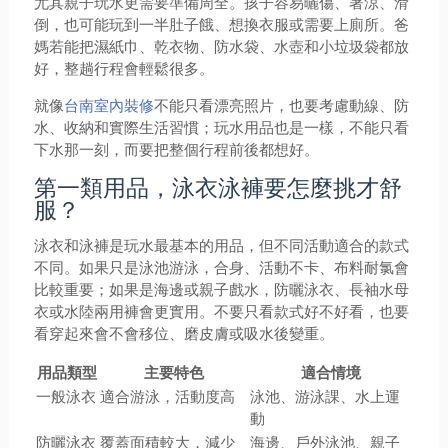
尤其親子玩水更需要準備周全。孩子容易曬傷、著涼、滑
倒，也可能玩到一半肚子餓、想換衣服或需要上廁所。爸
媽若能把濕紙巾、乾衣物、防水袋、水壺和小垃圾袋都放
好，整趟行程會輕鬆很多。
就像
台南室內裝修
不能只看漂亮照片，也要考慮動線、防
水、收納和實際生活習慣；玩水用品也是一樣，不能只看
下水那一刻，而要把整個行程前後都想好。
第一類用品，泳衣泳褲要怎麼挑才舒
服？
泳衣和泳褲是玩水最基本的用品，但不同活動適合的款式
不同。如果只是泳池游泳，合身、活動不卡、布料耐氯會
比較重要；如果是海邊或親子戲水，防曬泳衣、長袖水母
衣或水陸兩用褲會更實用。不要只看款式好不好看，也要
看穿起來會不會移位、磨皮膚或吸水後變重。
用品類型
主要特色
適合情境
一般泳衣
適合游泳，活動度高
泳池、游泳課、水上運
動
防曬泳衣
覆蓋面積較大，減少
海邊、戶外泳池、親子