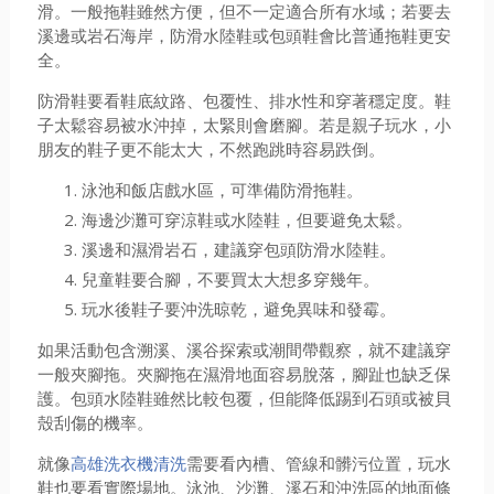
滑。一般拖鞋雖然方便，但不一定適合所有水域；若要去
溪邊或岩石海岸，防滑水陸鞋或包頭鞋會比普通拖鞋更安
全。
防滑鞋要看鞋底紋路、包覆性、排水性和穿著穩定度。鞋
子太鬆容易被水沖掉，太緊則會磨腳。若是親子玩水，小
朋友的鞋子更不能太大，不然跑跳時容易跌倒。
泳池和飯店戲水區，可準備防滑拖鞋。
海邊沙灘可穿涼鞋或水陸鞋，但要避免太鬆。
溪邊和濕滑岩石，建議穿包頭防滑水陸鞋。
兒童鞋要合腳，不要買太大想多穿幾年。
玩水後鞋子要沖洗晾乾，避免異味和發霉。
如果活動包含溯溪、溪谷探索或潮間帶觀察，就不建議穿
一般夾腳拖。夾腳拖在濕滑地面容易脫落，腳趾也缺乏保
護。包頭水陸鞋雖然比較包覆，但能降低踢到石頭或被貝
殼刮傷的機率。
就像
高雄洗衣機清洗
需要看內槽、管線和髒污位置，玩水
鞋也要看實際場地。泳池、沙灘、溪石和沖洗區的地面條