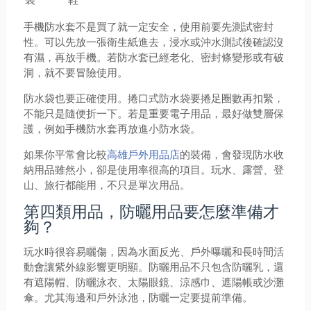
手機防水套不是買了就一定安全，使用前要先測試密封
性。可以先放一張衛生紙進去，浸水或沖水測試後確認沒
有濕，再放手機。若防水套已經老化、密封條變形或有破
洞，就不要冒險使用。
防水袋也要正確使用。捲口式防水袋要捲足圈數再扣緊，
不能只是隨便折一下。若是重要電子用品，最好做雙層保
護，例如手機防水套再放進小防水袋。
如果你平常會比較
高雄戶外用品店
的裝備，會發現防水收
納用品雖然小，卻是使用率很高的項目。玩水、露營、登
山、旅行都能用，不只是單次用品。
第四類用品，防曬用品要怎麼準備才
夠？
玩水時很容易曬傷，因為水面反光、戶外曝曬和長時間活
動會讓紫外線影響更明顯。防曬用品不只包含防曬乳，還
有遮陽帽、防曬泳衣、太陽眼鏡、涼感巾、遮陽帳或沙灘
傘。尤其海邊和戶外泳池，防曬一定要提前準備。