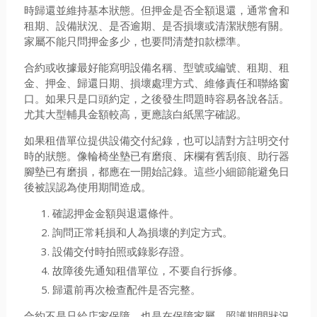
時歸還並維持基本狀態。但押金是否全額退還，通常會和
租期、設備狀況、是否逾期、是否損壞或清潔狀態有關。
家屬不能只問押金多少，也要問清楚扣款標準。
合約或收據最好能寫明設備名稱、型號或編號、租期、租
金、押金、歸還日期、損壞處理方式、維修責任和聯絡窗
口。如果只是口頭約定，之後發生問題時容易各說各話。
尤其大型輔具金額較高，更應該白紙黑字確認。
如果租借單位提供設備交付紀錄，也可以請對方註明交付
時的狀態。像輪椅坐墊已有磨痕、床欄有舊刮痕、助行器
腳墊已有磨損，都應在一開始記錄。這些小細節能避免日
後被誤認為使用期間造成。
確認押金金額與退還條件。
詢問正常耗損和人為損壞的判定方式。
設備交付時拍照或錄影存證。
故障後先通知租借單位，不要自行拆修。
歸還前再次檢查配件是否完整。
合約不是只給店家保障，也是在保障家屬。照護期間狀況