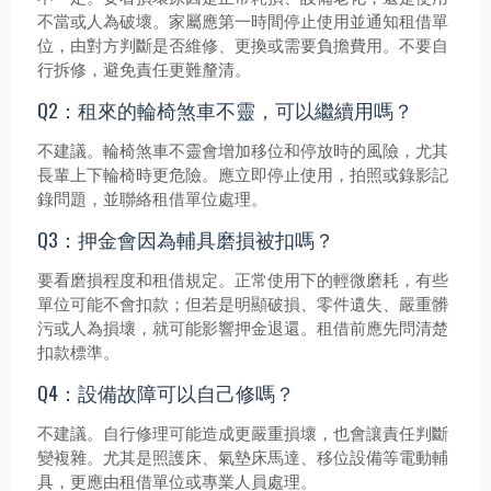
不當或人為破壞。家屬應第一時間停止使用並通知租借單
位，由對方判斷是否維修、更換或需要負擔費用。不要自
行拆修，避免責任更難釐清。
Q2：租來的輪椅煞車不靈，可以繼續用嗎？
不建議。輪椅煞車不靈會增加移位和停放時的風險，尤其
長輩上下輪椅時更危險。應立即停止使用，拍照或錄影記
錄問題，並聯絡租借單位處理。
Q3：押金會因為輔具磨損被扣嗎？
要看磨損程度和租借規定。正常使用下的輕微磨耗，有些
單位可能不會扣款；但若是明顯破損、零件遺失、嚴重髒
污或人為損壞，就可能影響押金退還。租借前應先問清楚
扣款標準。
Q4：設備故障可以自己修嗎？
不建議。自行修理可能造成更嚴重損壞，也會讓責任判斷
變複雜。尤其是照護床、氣墊床馬達、移位設備等電動輔
具，更應由租借單位或專業人員處理。