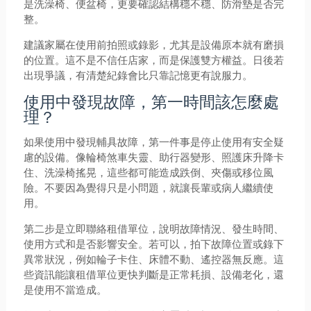
是洗澡椅、便盆椅，更要確認結構穩不穩、防滑墊是否完
整。
建議家屬在使用前拍照或錄影，尤其是設備原本就有磨損
的位置。這不是不信任店家，而是保護雙方權益。日後若
出現爭議，有清楚紀錄會比只靠記憶更有說服力。
使用中發現故障，第一時間該怎麼處
理？
如果使用中發現輔具故障，第一件事是停止使用有安全疑
慮的設備。像輪椅煞車失靈、助行器變形、照護床升降卡
住、洗澡椅搖晃，這些都可能造成跌倒、夾傷或移位風
險。不要因為覺得只是小問題，就讓長輩或病人繼續使
用。
第二步是立即聯絡租借單位，說明故障情況、發生時間、
使用方式和是否影響安全。若可以，拍下故障位置或錄下
異常狀況，例如輪子卡住、床體不動、遙控器無反應。這
些資訊能讓租借單位更快判斷是正常耗損、設備老化，還
是使用不當造成。