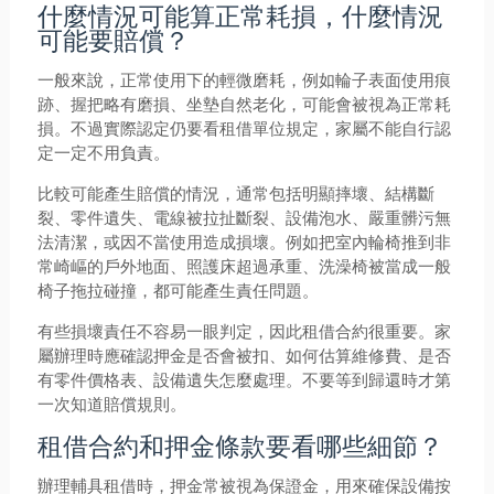
什麼情況可能算正常耗損，什麼情況
可能要賠償？
一般來說，正常使用下的輕微磨耗，例如輪子表面使用痕
跡、握把略有磨損、坐墊自然老化，可能會被視為正常耗
損。不過實際認定仍要看租借單位規定，家屬不能自行認
定一定不用負責。
比較可能產生賠償的情況，通常包括明顯摔壞、結構斷
裂、零件遺失、電線被拉扯斷裂、設備泡水、嚴重髒污無
法清潔，或因不當使用造成損壞。例如把室內輪椅推到非
常崎嶇的戶外地面、照護床超過承重、洗澡椅被當成一般
椅子拖拉碰撞，都可能產生責任問題。
有些損壞責任不容易一眼判定，因此租借合約很重要。家
屬辦理時應確認押金是否會被扣、如何估算維修費、是否
有零件價格表、設備遺失怎麼處理。不要等到歸還時才第
一次知道賠償規則。
租借合約和押金條款要看哪些細節？
辦理輔具租借時，押金常被視為保證金，用來確保設備按