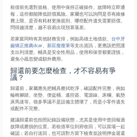
租借前先選對規格、使用中保持正確操作、故障時立即通
報，這些都能降低賠償風險。家屬也可以詢問是否有維修
費上限、是否有耗材更換規則、哪些配件遺失需要賠償。
問得越清楚，越不容易出現預算落差。
若家庭同時有其他財務安排，例如高雄土地借款、
台中牙
齒矯正推薦dcar
、
新莊瘦瘦筆
等支出資訊，更應該把照護
支出列清楚。輔具是安全性用品，使用和保管都要謹慎，
避免小疏忽變成額外費用。
歸還前要怎麼檢查，才不容易有爭
議？
歸還前，家屬應先把輔具擦拭乾淨，確認配件完整，例如
輪椅腳踏、坐墊、便盆桶、遙控器、電源線、床欄、氣墊
床馬達等。很多爭議不是設備主體壞了，而是小零件遺失
或配件不完整。
建議歸還前也拍照紀錄設備狀態，尤其是使用中曾回報過
故障或磨損的位置。若租借單位到府收回，可以當場一起
確認；若自行送回，也可請對方當下檢查並說明押金退還