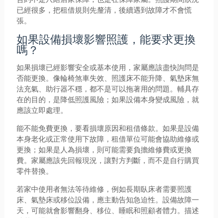
已經很多，把租借規則先釐清，後續遇到故障才不會慌
張。
如果設備損壞影響照護，能要求更換
嗎？
如果損壞已經影響安全或基本使用，家屬應該盡快詢問是
否能更換。像輪椅煞車失效、照護床不能升降、氣墊床無
法充氣、助行器不穩，都不是可以拖著用的問題。輔具存
在的目的，是降低照護風險；如果設備本身變成風險，就
應該立即處理。
能不能免費更換，要看損壞原因和租借條款。如果是設備
本身老化或正常使用下故障，租借單位可能會協助維修或
更換；如果是人為損壞，則可能需要負擔維修費或更換
費。家屬應該先回報現況，讓對方判斷，而不是自行購買
零件替換。
若家中使用者無法等待維修，例如長期臥床者需要照護
床、氣墊床或移位設備，應主動告知急迫性。設備故障一
天，可能就會影響翻身、移位、睡眠和照顧者體力。描述