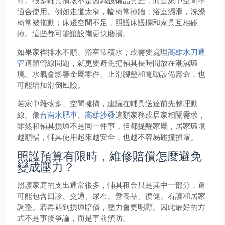
會。很多輔具損壞不是因為設備品質差，而是家中空間不
適合使用。例如走道太窄，輪椅常撞牆；浴室濕滑，洗澡
椅常被拖動；床邊空間不足，照護床護欄和家具互相碰
撞。這些都可能讓設備更快磨損。
如果家裡排水不順、浴室常積水，或需要處理
高雄水刀通
管
這類管線問題，就更要避免把輔具長時間放在潮濕環
境。水氣會影響金屬零件、止滑腳墊和電動設備壽命，也
可能增加滑倒風險。
若家中雜物多、空間擁擠，建議在輔具送達前先整理動
線。像
台南水肥車
、
高雄沙發
這類家務或居家相關需求，
雖然和輔具損壞不是同一件事，但都提醒家屬，居家環境
越順暢，輔具使用起來越安全，也越不容易碰撞損壞。
照護預算有限時，維修賠償怎麼避免
變成壓力？
照護家庭的支出通常很多，輔具租金只是其中一部分，還
可能包含回診、交通、尿布、營養品、復健、看護和居家
調整。若再遇到損壞賠償，壓力會更明顯。因此最好的方
式不是事後爭論，而是事前預防。