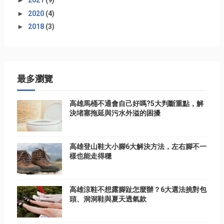
►
2021
(9)
►
2020
(4)
►
2018
(3)
最多瀏覽
高雄馬桶不通會自己好嗎?5大判斷重點，解
決堵塞拖延與污水外溢的困擾
高雄登山鞋大小腳6大解決方法，左右腳不一
樣也能走得穩
高雄涼鞋不想露腳趾怎麼辦？6大選法挑對包
頭、洞洞鞋與夏天透氣款