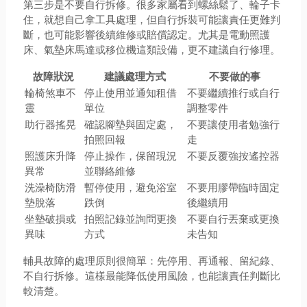
第三步是不要自行拆修。很多家屬看到螺絲鬆了、輪子卡
住，就想自己拿工具處理，但自行拆裝可能讓責任更難判
斷，也可能影響後續維修或賠償認定。尤其是電動照護
床、氣墊床馬達或移位機這類設備，更不建議自行修理。
故障狀況
建議處理方式
不要做的事
輪椅煞車不
停止使用並通知租借
不要繼續推行或自行
靈
單位
調整零件
助行器搖晃
確認腳墊與固定處，
不要讓使用者勉強行
拍照回報
走
照護床升降
停止操作，保留現況
不要反覆強按遙控器
異常
並聯絡維修
洗澡椅防滑
暫停使用，避免浴室
不要用膠帶臨時固定
墊脫落
跌倒
後繼續用
坐墊破損或
拍照記錄並詢問更換
不要自行丟棄或更換
異味
方式
未告知
輔具故障的處理原則很簡單：先停用、再通報、留紀錄、
不自行拆修。這樣最能降低使用風險，也能讓責任判斷比
較清楚。