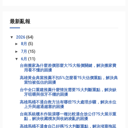
最新亂報
▼
2026
(64)
►
8月
(5)
►
7月
(15)
▼
6月
(11)
台南搬家為什麼差價那麼大?5大報價關鍵，解決搬家費
用看不懂的困擾
高雄黃金典當推薦不扣5%怎麼看?5大估價重點，解決典
當怕被低估的困擾
台中全口重建推薦什麼情況需要?5大判斷重點，解決缺
牙咀嚼與假牙不穩的困擾
高雄馬桶不通自救方法有哪些?5大處理步驟，解決水位
上升與越通越塞的困擾
台南系統櫃木作裝潢哪一種比較適合放公仔?5大展示重
點，解決收藏積灰與收納凌亂的困擾
高雄馬桶不通會自己好嗎?5大判斷重點，解決堵塞拖延