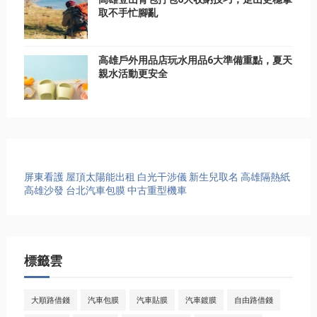
取不手忙腳亂
高雄戶外用品店玩水用品6大準備重點，夏天
親水活動更安全
屏東看護
屋頂太陽能出租
白光干涉儀
新生兒取名
高雄隔熱紙
高雄沙發
台北汽車包膜
中古重型機車
標籤雲
大順路借錢
汽車包膜
汽車貼膜
汽車鍍膜
自由路借錢