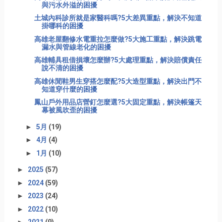
與污水外溢的困擾
土城內科診所就是家醫科嗎?5大差異重點，解決不知道
掛哪科的困擾
高雄老屋翻修水電重拉怎麼做?5大施工重點，解決跳電
漏水與管線老化的困擾
高雄輔具租借損壞怎麼辦?5大處理重點，解決賠償責任
說不清的困擾
高雄休閒鞋男生穿搭怎麼配?5大造型重點，解決出門不
知道穿什麼的困擾
鳳山戶外用品店營釘怎麼選?5大固定重點，解決帳篷天
幕被風吹歪的困擾
►
5月
(19)
►
4月
(4)
►
1月
(10)
►
2025
(57)
►
2024
(59)
►
2023
(24)
►
2022
(10)