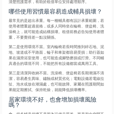
清楚照護需求，有助於租借單位安排處理順序。
哪些使用習慣最容易造成輔具損壞？
最常見的是超出承重。每一種輔具都有設計承重範圍，若
使用者體重超過規格，或多人同時坐在輪椅、便盆椅、洗
澡椅上，就可能造成結構損壞。租借前務必告知使用者體
重，不要覺得差一點沒關係。
第二是使用環境不當。室內輪椅若長時間推到碎石地、泥
地、坡道或不平路面，輪子和車架都容易受損；助行器如
果在濕滑浴室使用，也可能造成腳墊磨損或打滑。不同輔
具適合的環境不同，不能把所有設備都當成萬用工具。
第三是清潔與收納不當。洗澡椅、便盆椅若長期潮濕不清
潔，容易產生異味、鏽蝕或材質劣化；電動設備若電線拉
扯、泡水或放在潮濕處，也可能故障。家屬在照護期間如
果能定期擦拭、保持乾燥，就能降低損壞機率。
居家環境不好，也會增加損壞風險
嗎？