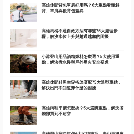
高雄休閒背包單肩好用嗎？6大重點看懂斜
背、單肩與後背包差異
高雄馬桶不通自救方法有哪些?5大處理步
驟，解決水位上升與越通越塞的困擾
小港登山用品酒精燃料怎麼選？5大使用重
點，解決煮水慢與戶外用火安全疑慮
高雄休閒鞋男生穿搭怎麼配?5大造型重點，
解決出門不知道穿什麼的困擾
高雄雨鞋平價怎麼挑？5大選購重點，解決省
錢卻買到不耐穿
高雄登山背包打包6大收納技巧，走山更穩拿