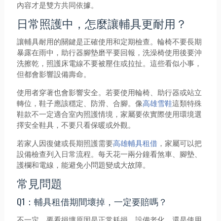
內容才是雙方共同依據。
日常照護中，怎麼讓輔具更耐用？
讓輔具耐用的關鍵是正確使用和定期檢查。輪椅不要長期
暴露在雨中，助行器腳墊磨平要回報，洗澡椅使用後要沖
洗擦乾，照護床電線不要被壓住或拉扯。這些看似小事，
但都會影響設備壽命。
使用者穿著也會影響安全。若要使用輪椅、助行器或站立
轉位，鞋子應該穩定、防滑、合腳。像
高雄雪鞋
這類特殊
鞋款不一定適合室內照護情境，家屬要依實際使用環境選
擇安全鞋具，不要只看保暖或外觀。
若家人因復健或長期照護需要
高雄輔具租借
，家屬可以把
設備檢查列入日常流程。每天花一兩分鐘看煞車、腳墊、
護欄和電線，能避免小問題變成大故障。
常見問題
Q1：輔具租借期間壞掉，一定要賠嗎？
不一定。要看損壞原因是正常耗損、設備老化，還是使用