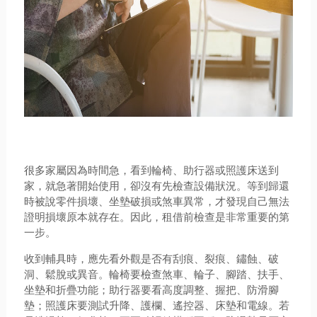
很多家屬因為時間急，看到輪椅、助行器或照護床送到
家，就急著開始使用，卻沒有先檢查設備狀況。等到歸還
時被說零件損壞、坐墊破損或煞車異常，才發現自己無法
證明損壞原本就存在。因此，租借前檢查是非常重要的第
一步。
收到輔具時，應先看外觀是否有刮痕、裂痕、鏽蝕、破
洞、鬆脫或異音。輪椅要檢查煞車、輪子、腳踏、扶手、
坐墊和折疊功能；助行器要看高度調整、握把、防滑腳
墊；照護床要測試升降、護欄、遙控器、床墊和電線。若