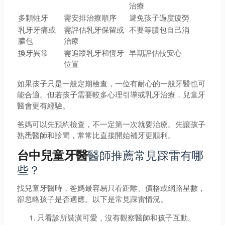
治療
多顆蛀牙
需安排治療順序
避免孩子過度疲勞
乳牙牙痛或
需評估乳牙保留或
不要等膿包自己消
膿包
治療
換牙異常
需追蹤乳牙和恆牙
早期評估較安心
位置
如果孩子只是一般定期檢查，一位有耐心的一般牙醫也可
能合適。但若孩子需要較多心理引導或乳牙治療，兒童牙
醫會更有經驗。
爸媽可以先預約檢查，不一定第一次就要治療。先讓孩子
熟悉醫師和診間，常常比直接開始補牙更順利。
醫師推薦常見踩雷有哪
台中兒童牙醫
些？
找兒童牙醫時，爸媽最容易只看距離、價格或網路星數，
卻忽略孩子是否適應。以下是常見踩雷情況。
只看診所裝潢可愛，沒有觀察醫師和孩子互動。