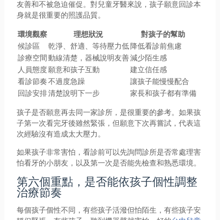
友善和不被急迫催促。對兒童牙醫來說，孩子願意回診本
身就是很重要的照護品質。
環境觀察
理想狀況
對孩子的幫助
候診區
乾淨、舒適、等待壓力低
降低看診前焦慮
診療空間
動線清楚，器械說明友善
減少陌生感
人員態度
願意和孩子互動
建立信任感
看診節奏
不過度急躁
讓孩子能慢慢配合
回診安排
清楚說明下一步
家長和孩子都有準備
孩子是否願意再去同一家診所，是很重要的參考。如果孩
子第一次看完牙後雖然緊張，但願意下次再嘗試，代表這
次經驗沒有造成太大壓力。
如果孩子非常害怕，看診前可以先詢問診所是否常處理害
怕看牙的小朋友，以及第一次是否能先檢查和熟悉環境。
第六個重點，是否能依孩子個性調整
治療節奏
每個孩子個性不同，有些孩子活潑但怕陌生，有些孩子安