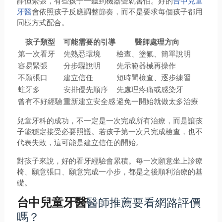
靜但緊張，有些孩子一聽到機器聲就害怕。好的
台中兒童
牙醫
會依照孩子反應調整節奏，而不是要求每個孩子都用
同樣方式配合。
孩子類型
可能需要的引導
醫師處理方向
第一次看牙
先熟悉環境
檢查、塗氟、簡單說明
容易緊張
分步驟說明
先示範器械再操作
不願張口
建立信任
短時間檢查、逐步練習
蛀牙多
安排優先順序
先處理疼痛或感染牙
曾有不好經驗
重新建立安全感
避免一開始就做太多治療
兒童牙科的成功，不一定是一次完成所有治療，而是讓孩
子能穩定接受必要照護。若孩子第一次只完成檢查，也不
代表失敗，這可能是建立信任的開始。
對孩子來說，好的看牙經驗會累積。每一次願意坐上診療
椅、願意張口、願意完成一小步，都是之後順利治療的基
礎。
醫師推薦要看網路評價
台中兒童牙醫
嗎？