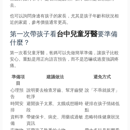
去。
也可以詢問身邊有孩子的家長，尤其是孩子年齡和狀況相
近的家庭，參考價值通常更高。
第一次帶孩子看
要準備
台中兒童牙醫
什麼？
第一次看兒童牙醫，爸媽可以先做簡單準備，讓孩子比較
安心。重點是用正向語言預告，而不是恐嚇或過度強調疼
痛。
準備項
建議做法
避免方式
目
心理預
說明要去檢查牙齒、幫牙齒變
說「不乖就拔牙」
告
乾淨
時間安
避開孩子太累、太餓或想睡時
硬排在孩子情緒低
排
段
點
資料準
帶健保卡、病史、用藥或過敏
忽略特殊健康狀況
備
資訊