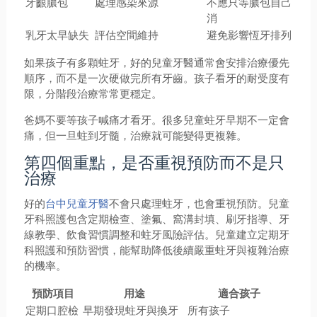
牙齦膿包
處理感染來源
不應只等膿包自己
消
乳牙太早缺失
評估空間維持
避免影響恆牙排列
如果孩子有多顆蛀牙，好的兒童牙醫通常會安排治療優先
順序，而不是一次硬做完所有牙齒。孩子看牙的耐受度有
限，分階段治療常常更穩定。
爸媽不要等孩子喊痛才看牙。很多兒童蛀牙早期不一定會
痛，但一旦蛀到牙髓，治療就可能變得更複雜。
第四個重點，是否重視預防而不是只
治療
好的
台中兒童牙醫
不會只處理蛀牙，也會重視預防。兒童
牙科照護包含定期檢查、塗氟、窩溝封填、刷牙指導、牙
線教學、飲食習慣調整和蛀牙風險評估。兒童建立定期牙
科照護和預防習慣，能幫助降低後續嚴重蛀牙與複雜治療
的機率。
預防項目
用途
適合孩子
定期口腔檢
早期發現蛀牙與換牙
所有孩子