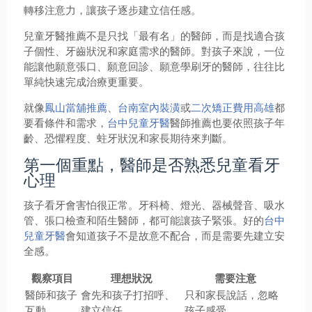
轉移注意力，讓孩子逐步建立信任感。
兒童牙醫推薦不是只找「最有名」的醫師，而是找適合孩
子個性、牙齒狀況和家庭需求的醫師。對孩子來說，一位
能讓他願意張口、願意回診、願意學刷牙的醫師，往往比
單純快速完成治療更重要。
就像
鳳山當舖推薦
、
台南室內裝潢
或
二次矯正費用高雄
都
要看條件和需求，
台中兒童牙醫
醫師推薦也要依照孩子年
齡、恐懼程度、蛀牙狀況和家長期待來判斷。
第一個重點，醫師是否熟悉兒童看牙
心理
孩子看牙會害怕很正常。牙科椅、燈光、器械聲音、吸水
管、張口檢查和陌生醫師，都可能讓孩子緊張。好的
台中
兒童牙醫
會知道孩子不是故意不配合，而是需要先建立安
全感。
觀察項目
理想狀況
需要注意
醫師和孩子
會先和孩子打招呼、
只和家長說話，忽略
互動
建立信任
孩子感受