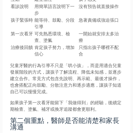
看診說明
用簡單語言說明下一
沒有預告就直接操作
步
孩子緊張時
能等待、鼓勵、分段
急著責備或強迫張口
引導
第一次看牙
可先熟悉環境、檢
一開始就安排太多治
查、塗氟
療
治療後回饋
肯定孩子努力，增加
只指出孩子哪裡不配
信心
合
兒童牙醫的行為引導不只是「哄小孩」，而是用適合兒童
發展階段的方式，讓孩子了解流程、降低未知感，並逐步
建立合作。常見方式包含先說明、再示範、最後才操作，
也會搭配正向鼓勵、分散注意力和逐步適應，讓孩子知道
自己可以慢慢完成。
如果孩子第一次看牙能留下「我做得到」的經驗，後續定
期檢查、塗氟、補牙或換牙追蹤都會更順利。
第二個重點，醫師是否能清楚和家長
溝通