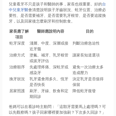
兒童看牙不只是孩子和醫師的事，家長也很重要。好的
台
中兒童牙醫
會清楚說明孩子牙齒狀況、蛀牙位置、治療必
要性、是否需要補牙、是否需要乳牙根管、是否要追蹤換
牙，以及回家後怎麼刷牙和控制飲食。
家長應了解
醫師應說明內容
目的
項目
蛀牙深度
淺層、中度、深層或接
判斷治療急迫性
近牙髓
治療方式
塗氟、補牙、乳牙根管
讓家長知道選項
或拔牙評估
治療順序
先處理疼痛、深蛀牙或
避免一次治療太多
感染牙
造成壓力
換牙狀況
乳牙還會用多久、恆牙
決定乳牙是否值得
是否快長
保留
居家照護
刷牙、牙線、飲食和定
降低蛀牙復發
期回診
爸媽可以在看診時主動問：「這顆牙需要馬上處理嗎？可
以先觀察嗎？孩子回家哪裡要加強刷？下次多久回診？」