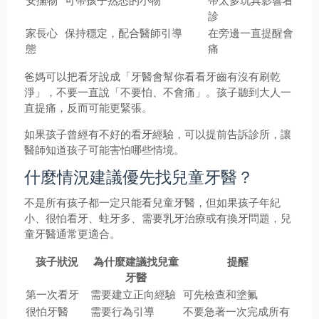
安撫物
可帶孩子熟悉的小物
帶太多玩具影響看
診
家長心
保持穩定，配合醫師引導
在旁邊一直提醒會
態
痛
爸媽可以把看牙說成「牙醫會幫你看看牙齒有沒有刷乾
淨」，不要一直說「不要怕、不會痛」。孩子聽到大人一
直提痛，反而可能更緊張。
如果孩子曾經有不好的看牙經驗，可以提前告訴診所，讓
醫師知道孩子可能害怕哪些情境。
什麼情況建議優先找兒童牙醫？
不是所有孩子都一定只能看兒童牙醫，但如果孩子年紀
小、很怕看牙、蛀牙多、需要乳牙治療或有換牙問題，兒
童牙醫通常更適合。
孩子狀況
為什麼建議找兒童
提醒
牙醫
第一次看牙
需要建立正向經驗
可先檢查和塗氟
很怕牙醫
需要行為引導
不要急著一次完成所有