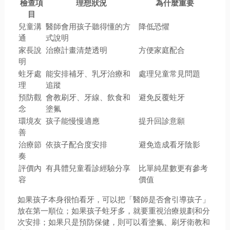
檢查項
理想狀況
為什麼重要
目
兒童溝
醫師會用孩子聽得懂的方
降低恐懼
通
式說明
家長說
治療計畫清楚透明
方便家庭配合
明
蛀牙處
能安排補牙、乳牙治療和
處理兒童常見問題
理
追蹤
預防觀
會教刷牙、牙線、飲食和
避免反覆蛀牙
念
塗氟
環境友
孩子能慢慢適應
提升回診意願
善
治療節
依孩子配合度安排
避免造成看牙陰影
奏
評價內
有具體兒童看診經驗分享
比單純星數更有參考
容
價值
如果孩子本身很怕看牙，可以把「醫師是否會引導孩子」
放在第一順位；如果孩子蛀牙多，就要重視治療規劃和分
次安排；如果只是預防保健，則可以看塗氟、刷牙衛教和