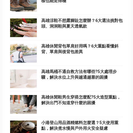
樣也能走得穩
高雄涼鞋不想露腳趾怎麼辦？6大選法挑對包
頭、洞洞鞋與夏天透氣款
高雄休閒背包單肩好用嗎？6大重點看懂斜
背、單肩與後背包差異
高雄馬桶不通自救方法有哪些?5大處理步
驟，解決水位上升與越通越塞的困擾
高雄休閒鞋男生穿搭怎麼配?5大造型重點，
解決出門不知道穿什麼的困擾
小港登山用品酒精燃料怎麼選？5大使用重
點，解決煮水慢與戶外用火安全疑慮