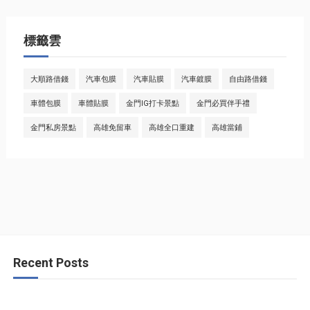
標籤雲
大順路借錢
汽車包膜
汽車貼膜
汽車鍍膜
自由路借錢
車體包膜
車體貼膜
金門IG打卡景點
金門必買伴手禮
金門私房景點
高雄免留車
高雄全口重建
高雄當鋪
Recent Posts