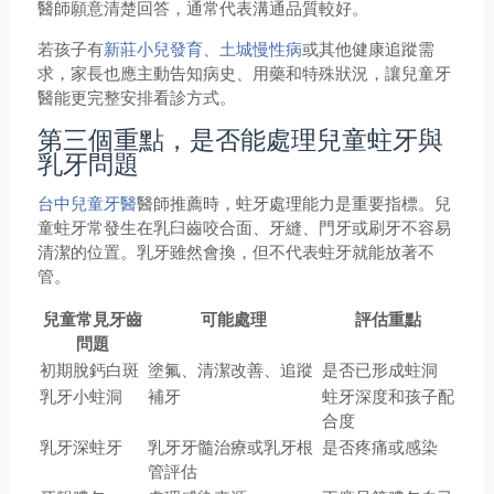
醫師願意清楚回答，通常代表溝通品質較好。
若孩子有
新莊小兒發育
、
土城慢性病
或其他健康追蹤需
求，家長也應主動告知病史、用藥和特殊狀況，讓兒童牙
醫能更完整安排看診方式。
第三個重點，是否能處理兒童蛀牙與
乳牙問題
台中兒童牙醫
醫師推薦時，蛀牙處理能力是重要指標。兒
童蛀牙常發生在乳臼齒咬合面、牙縫、門牙或刷牙不容易
清潔的位置。乳牙雖然會換，但不代表蛀牙就能放著不
管。
兒童常見牙齒
可能處理
評估重點
問題
初期脫鈣白斑
塗氟、清潔改善、追蹤
是否已形成蛀洞
乳牙小蛀洞
補牙
蛀牙深度和孩子配
合度
乳牙深蛀牙
乳牙牙髓治療或乳牙根
是否疼痛或感染
管評估