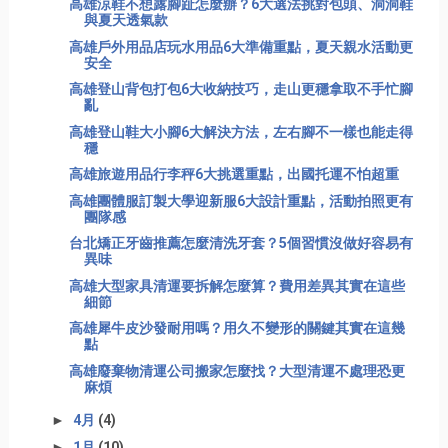
高雄涼鞋不想露腳趾怎麼辦？6大選法挑對包頭、洞洞鞋
與夏天透氣款
高雄戶外用品店玩水用品6大準備重點，夏天親水活動更
安全
高雄登山背包打包6大收納技巧，走山更穩拿取不手忙腳
亂
高雄登山鞋大小腳6大解決方法，左右腳不一樣也能走得
穩
高雄旅遊用品行李秤6大挑選重點，出國托運不怕超重
高雄團體服訂製大學迎新服6大設計重點，活動拍照更有
團隊感
台北矯正牙齒推薦怎麼清洗牙套？5個習慣沒做好容易有
異味
高雄大型家具清運要拆解怎麼算？費用差異其實在這些
細節
高雄犀牛皮沙發耐用嗎？用久不變形的關鍵其實在這幾
點
高雄廢棄物清運公司搬家怎麼找？大型清運不處理恐更
麻煩
►
4月
(4)
►
1月
(10)