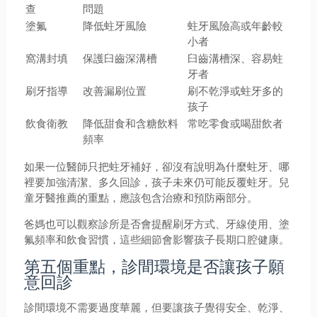
查
問題
塗氟
降低蛀牙風險
蛀牙風險高或年齡較
小者
窩溝封填
保護臼齒深溝槽
臼齒溝槽深、容易蛀
牙者
刷牙指導
改善漏刷位置
刷不乾淨或蛀牙多的
孩子
飲食衛教
降低甜食和含糖飲料
常吃零食或喝甜飲者
頻率
如果一位醫師只把蛀牙補好，卻沒有說明為什麼蛀牙、哪
裡要加強清潔、多久回診，孩子未來仍可能反覆蛀牙。兒
童牙醫推薦的重點，應該包含治療和預防兩部分。
爸媽也可以觀察診所是否會提醒刷牙方式、牙線使用、塗
氟頻率和飲食習慣，這些細節會影響孩子長期口腔健康。
第五個重點，診間環境是否讓孩子願
意回診
診間環境不需要過度華麗，但要讓孩子覺得安全、乾淨、