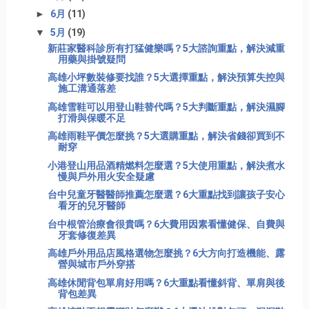
►
6月
(11)
▼
5月
(19)
新莊家醫科診所有打猛健樂嗎？5大諮詢重點，解決減重
用藥與掛號疑問
高雄小坪數裝修要找誰？5大選擇重點，解決預算失控與
施工溝通落差
高雄雪鞋可以用登山鞋替代嗎？5大判斷重點，解決濕腳
打滑與保暖不足
高雄雨鞋平價怎麼挑？5大選購重點，解決省錢卻買到不
耐穿
小港登山用品酒精燃料怎麼選？5大使用重點，解決煮水
慢與戶外用火安全疑慮
台中兒童牙醫醫師推薦怎麼選？6大重點找到讓孩子安心
看牙的兒牙醫師
台中根管治療會很貴嗎？6大費用因素看懂健保、自費與
牙套修復差異
高雄戶外用品店風格選物怎麼挑？6大方向打造機能、露
營與城市戶外穿搭
高雄休閒背包單肩好用嗎？6大重點看懂斜背、單肩與後
背包差異