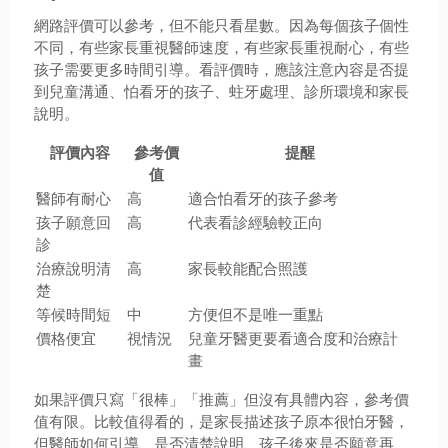
網路評價可以參考，但不能只看星數。因為每個孩子個性
不同，有些家長重視醫師速度，有些家長重視耐心，有些
孩子需要更多時間引導。看評價時，應該注意內容是否提
到兒童溝通、怕看牙的孩子、蛀牙處理、診所環境和家長
說明。
評價內容
參考價
提醒
值
醫師有耐心
高
適合怕看牙的孩子參考
孩子願意回
高
代表看診經驗較正向
診
治療說明清
高
家長較能配合照護
楚
等候時間短
中
方便但不是唯一重點
價格便宜
視情況
兒童牙醫更要看適合度和治療計
畫
如果評價只寫「很棒」「推薦」但沒有具體內容，參考價
值有限。比較值得看的，是家長描述孩子原本很怕牙醫，
但醫師如何引導、是否清楚說明、孩子後來是否願意再