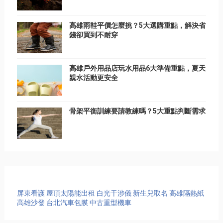
高雄雨鞋平價怎麼挑？5大選購重點，解決省
錢卻買到不耐穿
高雄戶外用品店玩水用品6大準備重點，夏天
親水活動更安全
骨架平衡訓練要請教練嗎？5大重點判斷需求
屏東看護
屋頂太陽能出租
白光干涉儀
新生兒取名
高雄隔熱紙
高雄沙發
台北汽車包膜
中古重型機車