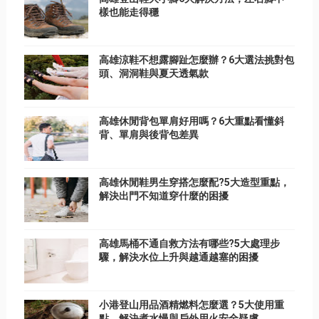
樣也能走得穩
高雄涼鞋不想露腳趾怎麼辦？6大選法挑對包
頭、洞洞鞋與夏天透氣款
高雄休閒背包單肩好用嗎？6大重點看懂斜
背、單肩與後背包差異
高雄休閒鞋男生穿搭怎麼配?5大造型重點，
解決出門不知道穿什麼的困擾
高雄馬桶不通自救方法有哪些?5大處理步
驟，解決水位上升與越通越塞的困擾
小港登山用品酒精燃料怎麼選？5大使用重
點，解決煮水慢與戶外用火安全疑慮