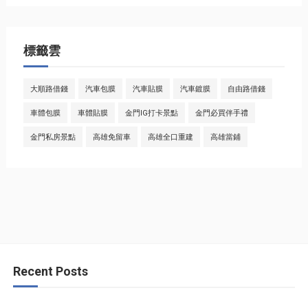
標籤雲
大順路借錢
汽車包膜
汽車貼膜
汽車鍍膜
自由路借錢
車體包膜
車體貼膜
金門IG打卡景點
金門必買伴手禮
金門私房景點
高雄免留車
高雄全口重建
高雄當鋪
Recent Posts