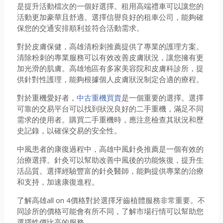
是提升活動檔次的一個好選擇。租用高端禮車可以讓您的
活動更加豪華且舒適。選擇信譽良好的租車公司，能夠確
保您的交通安排順利並符合活動需求。
對於皮膚保健，高雄清粉刺推薦提供了專業的護理方案。
清除粉刺的專業服務可以有效改善皮膚狀況，讓您擁有更
加光滑的肌膚。高雄地區有多家美容院和皮膚科診所，提
供針對性護理，能夠根據個人皮膚狀況制定合適的療程。
對於重機愛好者，
中古重機買賣
是一個重要的選擇。選擇
可靠的交易平台可以找到狀況良好的二手重機，滿足不同
需求的使用者。購買二手重機時，應注意檢查其狀況和歷
史記錄，以確保交易的安全性。
中風患者的康復過程中，高雄中風針灸推薦是一個有效的
治療選擇。針灸可以幫助改善中風後的功能恢復，提升生
活品質。選擇經驗豐富的針灸醫師，能夠提供專業的治療
和支持，加速康復進程。
了解高雄all on 4價格對於選擇牙齒植體服務非常重要。不
同診所的價格可能會有所不同，了解市場行情可以幫助您
選擇性價比高的服務。