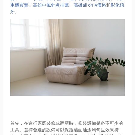
重機買賣
、
高雄中風針灸推薦
、
高雄all on 4價格
和
彰化植
牙
。
首先，在進行家庭裝修或翻新時，塗裝設備是必不可少的
工具。選擇合適的設備可以保證牆面油漆均勻且效果持