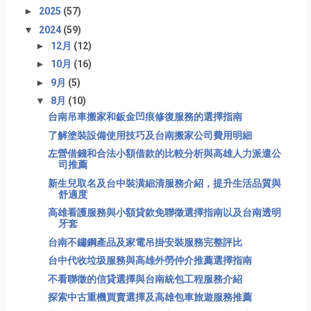
►
2025
(57)
▼
2024
(59)
►
12月
(12)
►
10月
(16)
►
9月
(5)
▼
8月
(10)
台南吊車搬家和鈑金凹痕修復服務的選擇指南
了解塗裝設備使用技巧及台南搬家公司費用明細
左營借錢和合法小額借款的比較分析與高雄人力派遣公
司推薦
新生兒取名及台中裝潢細清服務介紹，提升生活品質與
舒適度
高雄看護服務與小額貸款免聯徵選擇指南以及台南透明
牙套
台南不鏽鋼產品及家電吊掛安裝服務完整評比
台中代收垃圾服務與高雄外勞仲介推薦選擇指南
不看聯徵的信貸選擇與台南統包工程服務介紹
探索中古重機買賣選擇及高雄包車旅遊服務推薦