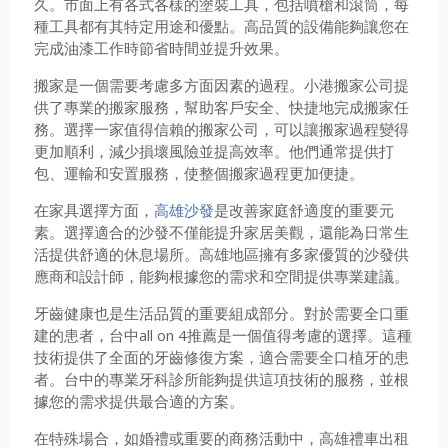
久。市面上有各式各樣的塗裝工具，包括噴槍和滾筒，每
種工具都有其特定用途和優點。高品質的設備能夠讓您在
完成油漆工作時節省時間並提升效果。
搬家是一個需要考慮多方面因素的過程。小港搬家公司提
供了專業的搬家服務，幫助客戶安全、快捷地完成搬家任
務。選擇一家值得信賴的搬家公司，可以讓搬家過程變得
更加順利，減少損壞風險並提高效率。他們通常提供打
包、運輸和安置服務，使整個搬家過程更加便捷。
在家具選擇方面，
高雄沙發
是改善家庭舒適度的重要元
素。選擇適合的沙發不僅能提升家居美觀，還能為日常生
活提供舒適的休息場所。高雄地區擁有多家優質的沙發供
應商和設計師，能夠根據您的需求和空間提供專業建議。
牙齒健康也是生活品質的重要組成部分。對於需要全口重
建的患者，台中all on 4推薦是一個值得考慮的選擇。這種
技術提供了全面的牙齒修復方案，適合需要全口植牙的患
者。台中的專業牙科診所能夠提供這項技術的服務，並根
據您的需求提供最合適的方案。
在特殊場合，如婚禮或重要的商務活動中，高雄禮車出租