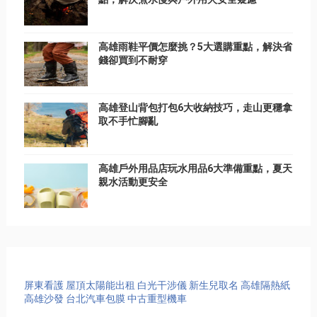
高雄雨鞋平價怎麼挑？5大選購重點，解決省
錢卻買到不耐穿
高雄登山背包打包6大收納技巧，走山更穩拿
取不手忙腳亂
高雄戶外用品店玩水用品6大準備重點，夏天
親水活動更安全
屏東看護
屋頂太陽能出租
白光干涉儀
新生兒取名
高雄隔熱紙
高雄沙發
台北汽車包膜
中古重型機車