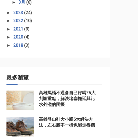
►
3月
(6)
►
2023
(24)
►
2022
(10)
►
2021
(9)
►
2020
(4)
►
2018
(3)
最多瀏覽
高雄馬桶不通會自己好嗎?5大
判斷重點，解決堵塞拖延與污
水外溢的困擾
高雄登山鞋大小腳6大解決方
法，左右腳不一樣也能走得穩