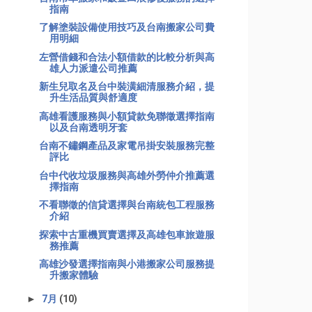
指南
了解塗裝設備使用技巧及台南搬家公司費
用明細
左營借錢和合法小額借款的比較分析與高
雄人力派遣公司推薦
新生兒取名及台中裝潢細清服務介紹，提
升生活品質與舒適度
高雄看護服務與小額貸款免聯徵選擇指南
以及台南透明牙套
台南不鏽鋼產品及家電吊掛安裝服務完整
評比
台中代收垃圾服務與高雄外勞仲介推薦選
擇指南
不看聯徵的信貸選擇與台南統包工程服務
介紹
探索中古重機買賣選擇及高雄包車旅遊服
務推薦
高雄沙發選擇指南與小港搬家公司服務提
升搬家體驗
►
7月
(10)