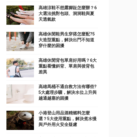
高雄涼鞋不想露腳趾怎麼辦？6
大選法挑對包頭、洞洞鞋與夏
天透氣款
高雄休閒鞋男生穿搭怎麼配?5
大造型重點，解決出門不知道
穿什麼的困擾
高雄休閒背包單肩好用嗎？6大
重點看懂斜背、單肩與後背包
差異
高雄馬桶不通自救方法有哪些?
5大處理步驟，解決水位上升與
越通越塞的困擾
小港登山用品酒精燃料怎麼
選？5大使用重點，解決煮水慢
與戶外用火安全疑慮