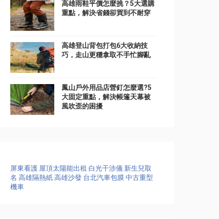
高雄雨鞋平價怎麼挑？5大選購
重點，解決省錢卻買到不耐穿
高雄登山背包打包6大收納技
巧，走山更穩拿取不手忙腳亂
鳳山戶外用品店營釘怎麼選?5
大固定重點，解決帳篷天幕被
風吹歪的困擾
屏東看護
屋頂太陽能出租
白光干涉儀
新生兒取
名
高雄隔熱紙
高雄沙發
台北汽車包膜
中古重型
機車