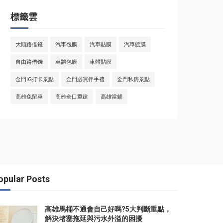
標籤雲
大順路借錢
汽車包膜
汽車貼膜
汽車鍍膜
自由路借錢
車體包膜
車體貼膜
金門IG打卡景點
金門必買伴手禮
金門私房景點
高雄免留車
高雄全口重建
高雄當鋪
opular Posts
高雄馬桶不通會自己好嗎?5大判斷重點，
解決堵塞拖延與污水外溢的困擾