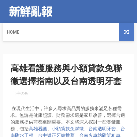
HOME
高雄看護服務與小額貸款免聯
徵選擇指南以及台南透明牙套
下午3:46
在現代生活中，許多人尋求高品質的服務來滿足各種需
求。無論是健康照護、財務需求還是家居改善，選擇合適
的服務提供商都至關重要。本文將深入探討一些關鍵服
務，包括
高雄看護
、
小額貸款免聯徵
、
台南透明牙套
、
台
南防水工程
、
台中矯正牙齒推薦
、
台南火車站附近租車
、