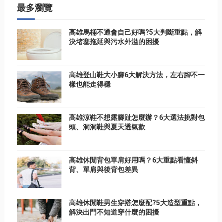
最多瀏覽
高雄馬桶不通會自己好嗎?5大判斷重點，解
決堵塞拖延與污水外溢的困擾
高雄登山鞋大小腳6大解決方法，左右腳不一
樣也能走得穩
高雄涼鞋不想露腳趾怎麼辦？6大選法挑對包
頭、洞洞鞋與夏天透氣款
高雄休閒背包單肩好用嗎？6大重點看懂斜
背、單肩與後背包差異
高雄休閒鞋男生穿搭怎麼配?5大造型重點，
解決出門不知道穿什麼的困擾