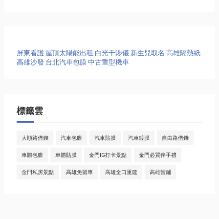
屏東看護
屋頂太陽能出租
白光干涉儀
新生兒取名
高雄隔熱紙
高雄沙發
台北汽車包膜
中古重型機車
標籤雲
大順路借錢
汽車包膜
汽車貼膜
汽車鍍膜
自由路借錢
車體包膜
車體貼膜
金門IG打卡景點
金門必買伴手禮
金門私房景點
高雄免留車
高雄全口重建
高雄當鋪