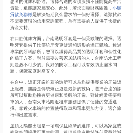
患者的健康和舒適。選擇合適的看護服務不僅能提高生活
質量，還能讓家屬安心。此外，若您面臨財務困難，
小額
貸款免聯徵
是解決短期資金需求的一個好選擇。這類貸款
不需要繁瑣的信用查詢流程，為有需要的人提供了快捷的
資金支持。
在口腔健康方面，台南透明牙套是一個受歡迎的選擇。透
明牙套提供了比傳統牙套更舒適和隱形的矯正體驗。透過
專業的牙科診所，您可以獲得高品質的透明牙套和個性化
的矯正方案。對於需要改善家居結構的人，台南防水工程
則是必不可少的。良好的防水工程可以有效防止漏水問
題，保障家庭財產安全。
在台中，矯正牙齒推薦的診所可以為您提供專業的牙齒矯
正服務。無論是傳統矯正還是最新的技術，選擇合適的診
所可以幫助您擁有更健康和美觀的牙齒。對於經常需要租
車的人，台南火車站附近租車服務提供了便捷的交通選
擇。靠近火車站的位置使得取車和還車更加方便，適合旅
行和出差需求。
屋頂太陽能出租是一項環保且經濟的選擇，可以為家庭或
商業空間提供可再生能源。這項服務有助於降低電費並減