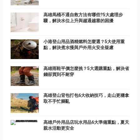
高雄馬桶不通自救方法有哪些?5大處理步
驟，解決水位上升與越通越塞的困擾
小港登山用品酒精燃料怎麼選？5大使用重
點，解決煮水慢與戶外用火安全疑慮
高雄雨鞋平價怎麼挑？5大選購重點，解決省
錢卻買到不耐穿
高雄登山背包打包6大收納技巧，走山更穩拿
取不手忙腳亂
高雄戶外用品店玩水用品6大準備重點，夏天
親水活動更安全