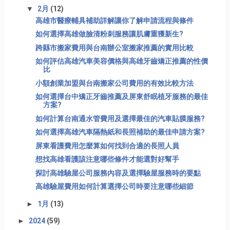
▼
2月
(12)
高雄市醫療輔具補助詳解讓你了解申請流程與條件
如何選擇高雄做臉清粉刺服務讓肌膚重獲新生?
跨縣市搬家費用與台南辦公室搬家推薦的實用比較
如何評估高雄汽車美容價格與高雄牙齒矯正推薦的性價
比
小額創業加盟與台南搬家公司費用的有效比較方法
如何選擇台中矯正牙齒推薦及屏東舒眠植牙服務的最佳
方案?
如何計算台南通水管費用及選擇最佳的汽車貼膜服務?
如何選擇高雄汽車隔熱紙和長照補助的最佳申請方案?
屏東看護費用怎麼算如何找到合適的長照人員
想找高雄看護該注意哪些條件才能選對好幫手
探討高雄驗屋公司服務內容及選擇驗屋服務時的要點
高雄驗屋費用如何計算選擇公司時要注意哪些細節
►
1月
(13)
►
2024
(59)