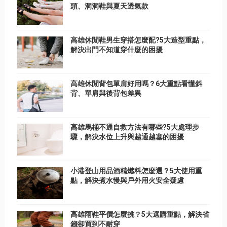
頭、洞洞鞋與夏天透氣款
高雄休閒鞋男生穿搭怎麼配?5大造型重點，
解決出門不知道穿什麼的困擾
高雄休閒背包單肩好用嗎？6大重點看懂斜
背、單肩與後背包差異
高雄馬桶不通自救方法有哪些?5大處理步
驟，解決水位上升與越通越塞的困擾
小港登山用品酒精燃料怎麼選？5大使用重
點，解決煮水慢與戶外用火安全疑慮
高雄雨鞋平價怎麼挑？5大選購重點，解決省
錢卻買到不耐穿