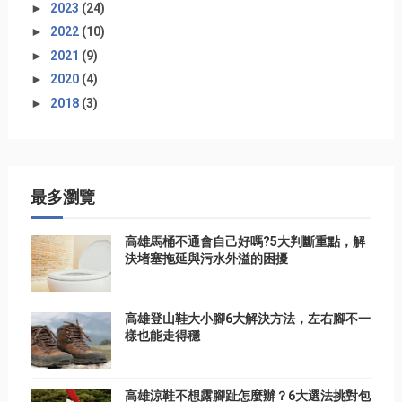
►
2023
(24)
►
2022
(10)
►
2021
(9)
►
2020
(4)
►
2018
(3)
最多瀏覽
高雄馬桶不通會自己好嗎?5大判斷重點，解
決堵塞拖延與污水外溢的困擾
高雄登山鞋大小腳6大解決方法，左右腳不一
樣也能走得穩
高雄涼鞋不想露腳趾怎麼辦？6大選法挑對包