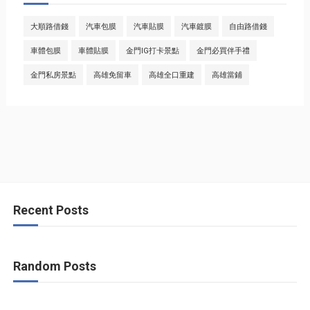
大順路借錢
汽車包膜
汽車貼膜
汽車鍍膜
自由路借錢
車體包膜
車體貼膜
金門IG打卡景點
金門必買伴手禮
金門私房景點
高雄免留車
高雄全口重建
高雄當鋪
Recent Posts
Random Posts