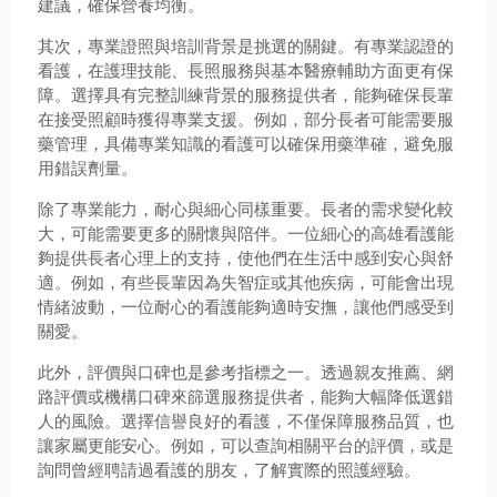
建議，確保營養均衡。
其次，專業證照與培訓背景是挑選的關鍵。有專業認證的
看護，在護理技能、長照服務與基本醫療輔助方面更有保
障。選擇具有完整訓練背景的服務提供者，能夠確保長輩
在接受照顧時獲得專業支援。例如，部分長者可能需要服
藥管理，具備專業知識的看護可以確保用藥準確，避免服
用錯誤劑量。
除了專業能力，耐心與細心同樣重要。長者的需求變化較
大，可能需要更多的關懷與陪伴。一位細心的高雄看護能
夠提供長者心理上的支持，使他們在生活中感到安心與舒
適。例如，有些長輩因為失智症或其他疾病，可能會出現
情緒波動，一位耐心的看護能夠適時安撫，讓他們感受到
關愛。
此外，評價與口碑也是參考指標之一。透過親友推薦、網
路評價或機構口碑來篩選服務提供者，能夠大幅降低選錯
人的風險。選擇信譽良好的看護，不僅保障服務品質，也
讓家屬更能安心。例如，可以查詢相關平台的評價，或是
詢問曾經聘請過看護的朋友，了解實際的照護經驗。