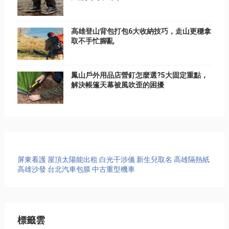
高雄登山背包打包6大收納技巧，走山更穩拿
取不手忙腳亂
鳳山戶外用品店營釘怎麼選?5大固定重點，
解決帳篷天幕被風吹歪的困擾
屏東看護
屋頂太陽能出租
白光干涉儀
新生兒取名
高雄隔熱紙
高雄沙發
台北汽車包膜
中古重型機車
標籤雲