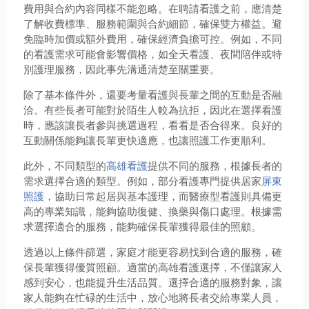
費用與合約內容同樣不能忽略。在聘請看護之前，應清楚
了解收費標準、服務範圍與合約細節，確保雙方權益。避
免臨時加價或額外費用，確保經濟負擔可控。例如，不同
的看護需求可能會影響價格，如全天看護、夜間陪伴或特
別護理服務，因此事先溝通清楚至關重要。
除了基本條件外，還要考量看護與長輩之間的互動是否融
洽。有些長者可能對於陌生人較為抗拒，因此在選擇看護
時，應該讓長者參與挑選過程，看看是否合得來。良好的
互動關係能夠讓長輩更快適應，也讓照護工作更順利。
此外，不同類型的
高雄看護
提供不同的服務，根據長者的
需求選擇合適的類型。例如，部分看護專門提供居家
屏東
照護
，協助日常起居與基本護理，而醫療型看護則具備更
高的專業知識，能夠協助復健、換藥與傷口處理。根據需
求選擇適合的服務，能夠確保長輩獲得最佳的照顧。
透過以上條件篩選，家庭才能更容易找到合適的服務，確
保長輩獲得優質照顧。適當的高雄看護選擇，不僅讓家人
感到安心，也能提升生活品質。選擇合適的服務對象，讓
家人能夠在忙碌的生活中，放心地將長者交給專業人員，