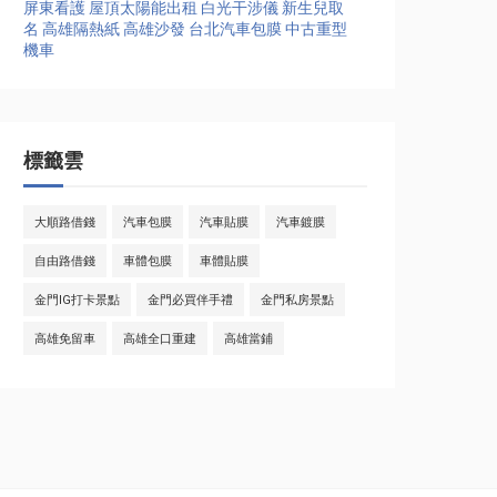
屏東看護
屋頂太陽能出租
白光干涉儀
新生兒取
名
高雄隔熱紙
高雄沙發
台北汽車包膜
中古重型
機車
標籤雲
大順路借錢
汽車包膜
汽車貼膜
汽車鍍膜
自由路借錢
車體包膜
車體貼膜
金門IG打卡景點
金門必買伴手禮
金門私房景點
高雄免留車
高雄全口重建
高雄當鋪