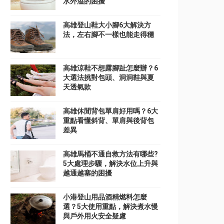
水外溢的困擾
高雄登山鞋大小腳6大解決方
法，左右腳不一樣也能走得穩
高雄涼鞋不想露腳趾怎麼辦？6
大選法挑對包頭、洞洞鞋與夏
天透氣款
高雄休閒背包單肩好用嗎？6大
重點看懂斜背、單肩與後背包
差異
高雄馬桶不通自救方法有哪些?
5大處理步驟，解決水位上升與
越通越塞的困擾
小港登山用品酒精燃料怎麼
選？5大使用重點，解決煮水慢
與戶外用火安全疑慮