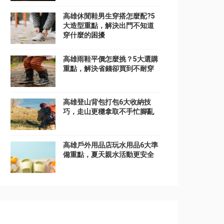
高雄休閒鞋男生穿搭怎麼配?5
大造型重點，解決出門不知道
穿什麼的困擾
高雄雨鞋平價怎麼挑？5大選購
重點，解決省錢卻買到不耐穿
高雄登山背包打包6大收納技
巧，走山更穩拿取不手忙腳亂
高雄戶外用品店玩水用品6大準
備重點，夏天親水活動更安全