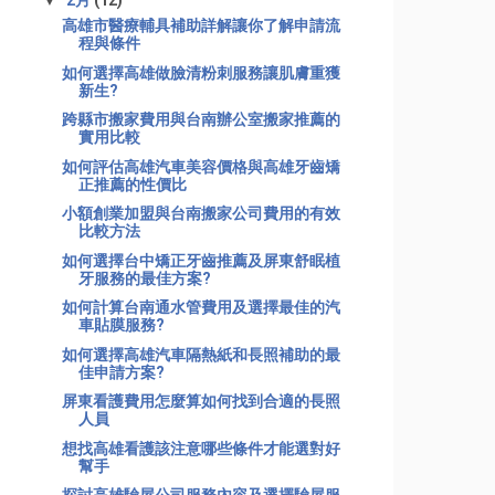
▼
2月
(12)
高雄市醫療輔具補助詳解讓你了解申請流
程與條件
如何選擇高雄做臉清粉刺服務讓肌膚重獲
新生?
跨縣市搬家費用與台南辦公室搬家推薦的
實用比較
如何評估高雄汽車美容價格與高雄牙齒矯
正推薦的性價比
小額創業加盟與台南搬家公司費用的有效
比較方法
如何選擇台中矯正牙齒推薦及屏東舒眠植
牙服務的最佳方案?
如何計算台南通水管費用及選擇最佳的汽
車貼膜服務?
如何選擇高雄汽車隔熱紙和長照補助的最
佳申請方案?
屏東看護費用怎麼算如何找到合適的長照
人員
想找高雄看護該注意哪些條件才能選對好
幫手