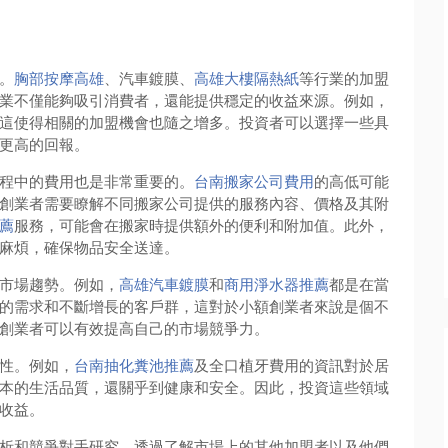
。
胸部按摩高雄
、汽車鍍膜、
高雄大樓隔熱紙
等行業的加盟
業不僅能夠吸引消費者，還能提供穩定的收益來源。例如，
這使得相關的加盟機會也隨之增多。投資者可以選擇一些具
更高的回報。
程中的費用也是非常重要的。
台南搬家公司費用
的高低可能
創業者需要瞭解不同搬家公司提供的服務內容、價格及其附
薦
服務，可能會在搬家時提供額外的便利和附加值。此外，
麻煩，確保物品安全送達。
市場趨勢。例如，
高雄汽車鍍膜
和
商用淨水器推薦
都是在當
的需求和不斷增長的客戶群，這對於小額創業者來說是個不
創業者可以有效提高自己的市場競爭力。
性。例如，
台南抽化糞池推薦
及全口植牙費用的資訊對於居
本的生活品質，還關乎到健康和安全。因此，投資這些領域
收益。
析和競爭對手研究。透過了解市場上的其他加盟者以及他們