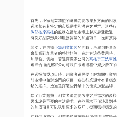
首先，小額創業加盟的選擇需要考慮多方面的因素
選項都有其特定的市場需求和潛在客戶群。這些行
胸部按摩高雄
的服務在當地市場上越來越受歡迎，
有良好品牌形象和服務質量的加盟項目，從而獲得
其次，在選擇
小額創業加盟
的同時，考慮到搬遷過
會影響到創業者的整體預算。在計算這些費用時，
加服務。例如，若選擇搬家公司的
高雄手工洗車推
選擇合適的搬家公司可以在搬遷過程中減少潛在的
在選擇加盟項目時，創業者還需要了解相關行業的
前市場中相對熱門的項目。這些行業通常有著穩定
錯的選擇。透過選擇這些行業中的優質加盟品牌，
除了行業趨勢，創業者還需要考慮客戶需求的多樣
民來說是重要的生活需求。這些需求不僅涉及到基
的加盟項目可以吸引更多的客戶，從而獲得穩定的
在整個過程中，創業者也應該瞭解如何進行市場分