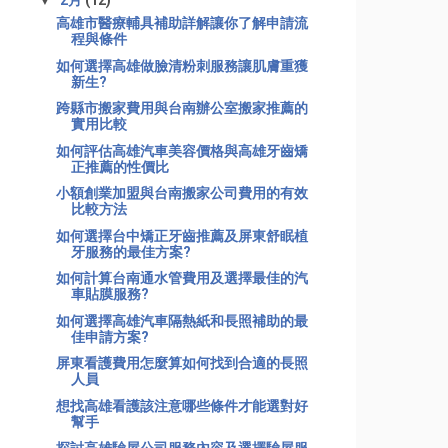
▼
2月
(12)
高雄市醫療輔具補助詳解讓你了解申請流
程與條件
如何選擇高雄做臉清粉刺服務讓肌膚重獲
新生?
跨縣市搬家費用與台南辦公室搬家推薦的
實用比較
如何評估高雄汽車美容價格與高雄牙齒矯
正推薦的性價比
小額創業加盟與台南搬家公司費用的有效
比較方法
如何選擇台中矯正牙齒推薦及屏東舒眠植
牙服務的最佳方案?
如何計算台南通水管費用及選擇最佳的汽
車貼膜服務?
如何選擇高雄汽車隔熱紙和長照補助的最
佳申請方案?
屏東看護費用怎麼算如何找到合適的長照
人員
想找高雄看護該注意哪些條件才能選對好
幫手