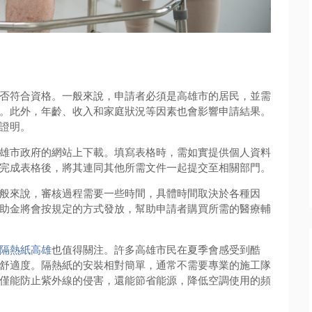
否符合資格。一般來說，申請者必須是高雄市的居民，並需
。此外，年齡、收入和家庭狀況等因素也會影響申請結果。
證明。
雄市政府的網站上下載。填寫表格時，需如實提供個人資料
完成表格後，將其連同其他所需文件一起提交至相關部門。
般來說，審核過程需要一些時間，具體時間取決於各種因
助金將會按規定的方式發放，幫助申請者購買所需的醫療輔
隔熱紙高雄
也值得關注。許多高雄市民在夏季會感受到酷
舒適度。隔熱紙的安裝相對簡單，通常不需要專業的施工隊
僅能防止紫外線的侵害，還能節省能源，降低空調使用的頻