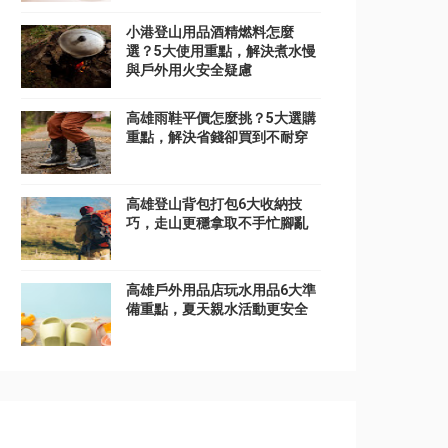
小港登山用品酒精燃料怎麼
選？5大使用重點，解決煮水慢
與戶外用火安全疑慮
高雄雨鞋平價怎麼挑？5大選購
重點，解決省錢卻買到不耐穿
高雄登山背包打包6大收納技
巧，走山更穩拿取不手忙腳亂
高雄戶外用品店玩水用品6大準
備重點，夏天親水活動更安全