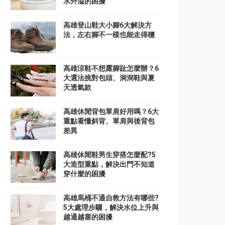
水外溢的困擾
高雄登山鞋大小腳6大解決方
法，左右腳不一樣也能走得穩
高雄涼鞋不想露腳趾怎麼辦？6
大選法挑對包頭、洞洞鞋與夏
天透氣款
高雄休閒背包單肩好用嗎？6大
重點看懂斜背、單肩與後背包
差異
高雄休閒鞋男生穿搭怎麼配?5
大造型重點，解決出門不知道
穿什麼的困擾
高雄馬桶不通自救方法有哪些?
5大處理步驟，解決水位上升與
越通越塞的困擾