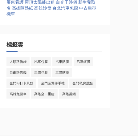
屏東看護
屋頂太陽能出租
白光干涉儀
新生兒取
名
高雄隔熱紙
高雄沙發
台北汽車包膜
中古重型
機車
標籤雲
大順路借錢
汽車包膜
汽車貼膜
汽車鍍膜
自由路借錢
車體包膜
車體貼膜
金門IG打卡景點
金門必買伴手禮
金門私房景點
高雄免留車
高雄全口重建
高雄當鋪