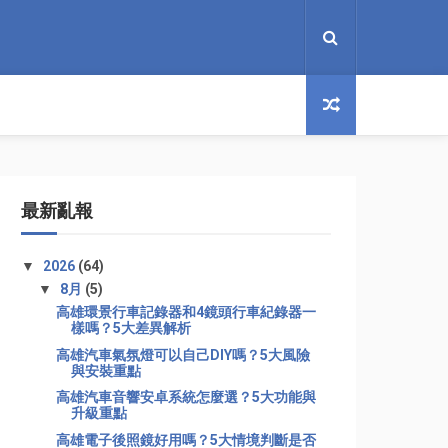
最新亂報
▼
2026
(64)
▼
8月
(5)
高雄環景行車記錄器和4鏡頭行車紀錄器一
樣嗎？5大差異解析
高雄汽車氣氛燈可以自己DIY嗎？5大風險
與安裝重點
高雄汽車音響安卓系統怎麼選？5大功能與
升級重點
高雄電子後照鏡好用嗎？5大情境判斷是否