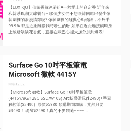
【LUX KJU】仙氣香氛沐浴組♥一秒愛上的命定香 近年來
和韓系風潮大肆襲台~ 哪個少女們不想跟韓國歐巴發生像
韓劇裡的浪漫情節呢? 像韓劇裡的經典心動橋段，不外乎
99.9% 都是近距離接觸時發生的呀 如果在近距離接觸時身
上散發淡淡花香氣，直接在歐巴心裡大加分加到爆表!! ...
Surface Go 10吋平板筆電
Microsoft 微軟 4415Y
中午12:02
【Microsoft 微軟】Surface Go 10吋平板筆電
(4415Y/8G/128G SSD/W10S) Arc折疊滑鼠($2490)+手寫
觸控筆($3490)=原價$5980 預購期間加購，竟然只要
$3490！ 現省$2490！真的不要錯過~~~~ ...