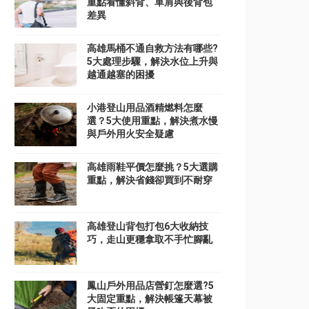
重點看懂斜背、單肩與後背包
差異
高雄馬桶不通自救方法有哪些?
5大處理步驟，解決水位上升與
越通越塞的困擾
小港登山用品酒精燃料怎麼
選？5大使用重點，解決煮水慢
與戶外用火安全疑慮
高雄雨鞋平價怎麼挑？5大選購
重點，解決省錢卻買到不耐穿
高雄登山背包打包6大收納技
巧，走山更穩拿取不手忙腳亂
鳳山戶外用品店營釘怎麼選?5
大固定重點，解決帳篷天幕被