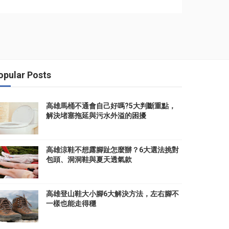
opular Posts
高雄馬桶不通會自己好嗎?5大判斷重點，
解決堵塞拖延與污水外溢的困擾
高雄涼鞋不想露腳趾怎麼辦？6大選法挑對
包頭、洞洞鞋與夏天透氣款
高雄登山鞋大小腳6大解決方法，左右腳不
一樣也能走得穩