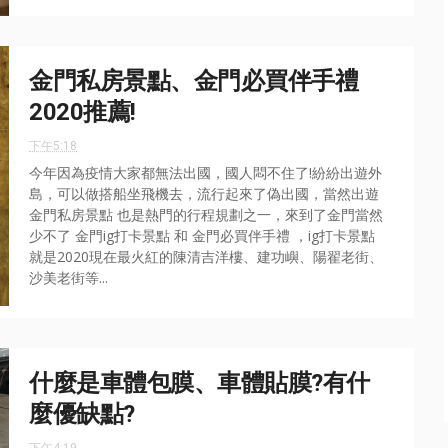
金門私房景點、金門必買伴手禮
2020推薦!
下午5:18
今年因為疫情大家都無法出國，國人悶不住了!紛紛出遊外
島，可以做搭船坐飛機去，流行起來了偽出國，當然出遊
金門私房景點 也是熱門的行程規劃之一，來到了金門當然
少不了 金門ig打卡景點 和 金門必買伴手禮 ，ig打卡景點
就是2020現在最火紅的陳清吉洋樓、建功嶼、陽翟老街、
沙美老街等...
什麼是車體包膜、車體貼膜?有什
麼優缺點?