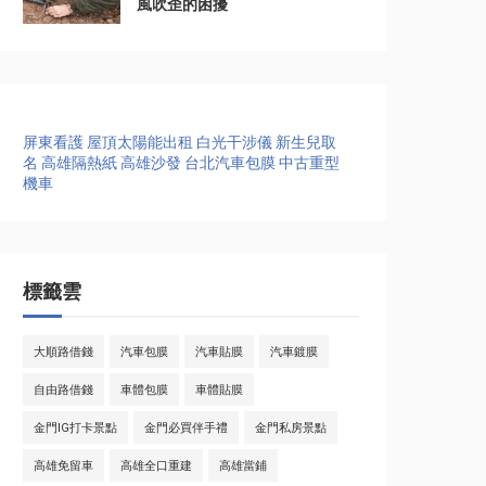
風吹歪的困擾
屏東看護
屋頂太陽能出租
白光干涉儀
新生兒取
名
高雄隔熱紙
高雄沙發
台北汽車包膜
中古重型
機車
標籤雲
大順路借錢
汽車包膜
汽車貼膜
汽車鍍膜
自由路借錢
車體包膜
車體貼膜
金門IG打卡景點
金門必買伴手禮
金門私房景點
高雄免留車
高雄全口重建
高雄當鋪