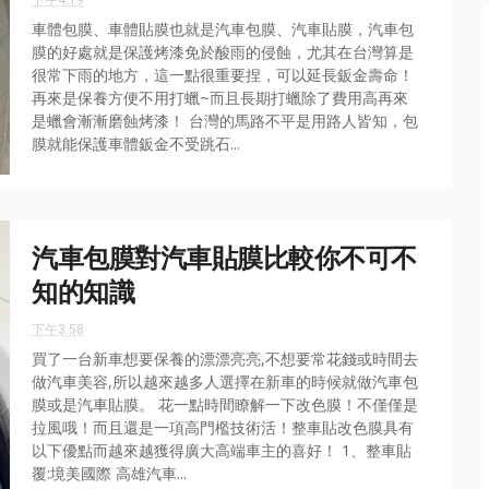
下午4:19
車體包膜、車體貼膜也就是汽車包膜、汽車貼膜，汽車包
膜的好處就是保護烤漆免於酸雨的侵蝕，尤其在台灣算是
很常下雨的地方，這一點很重要捏，可以延長鈑金壽命！
再來是保養方便不用打蠟~而且長期打蠟除了費用高再來
是蠟會漸漸磨蝕烤漆！ 台灣的馬路不平是用路人皆知，包
膜就能保護車體鈑金不受跳石...
汽車包膜對汽車貼膜比較你不可不
知的知識
下午3:58
買了一台新車想要保養的漂漂亮亮,不想要常花錢或時間去
做汽車美容,所以越來越多人選擇在新車的時候就做汽車包
膜或是汽車貼膜。 花一點時間瞭解一下改色膜！不僅僅是
拉風哦！而且還是一項高門檻技術活！整車貼改色膜具有
以下優點而越來越獲得廣大高端車主的喜好！ 1、整車貼
覆:境美國際 高雄汽車...