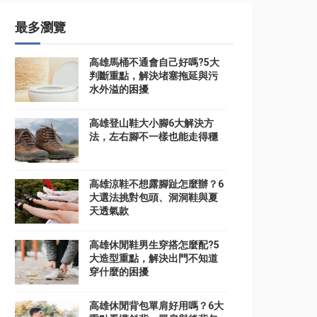
最多瀏覽
高雄馬桶不通會自己好嗎?5大
判斷重點，解決堵塞拖延與污
水外溢的困擾
高雄登山鞋大小腳6大解決方
法，左右腳不一樣也能走得穩
高雄涼鞋不想露腳趾怎麼辦？6
大選法挑對包頭、洞洞鞋與夏
天透氣款
高雄休閒鞋男生穿搭怎麼配?5
大造型重點，解決出門不知道
穿什麼的困擾
高雄休閒背包單肩好用嗎？6大