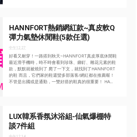
HANNFORT熱銷網紅款~真皮軟Q
彈力氣墊休閒鞋(5款任選)
中午12:27
好看又耐穿！一路搭到秋天~HANNFORT真皮厚底休閒鞋
最近滑手機時，時不時會看到珍珠、鉚釘、雕花元素的鞋
款，默默就被燒到了 爬了一下文，就找到了HANNFORT
的鞋 而且，它們家的鞋還蠻多部落客/網紅都在推薦喔！
不管是出國或是通勤，一雙好搭的鞋真的很重要！ HA...
LUX韓系香氛沐浴組-仙氣爆棚特
談7件組
中午12:14