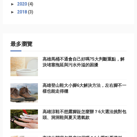
►
2020
(4)
►
2018
(3)
最多瀏覽
高雄馬桶不通會自己好嗎?5大判斷重點，解
決堵塞拖延與污水外溢的困擾
高雄登山鞋大小腳6大解決方法，左右腳不一
樣也能走得穩
高雄涼鞋不想露腳趾怎麼辦？6大選法挑對包
頭、洞洞鞋與夏天透氣款