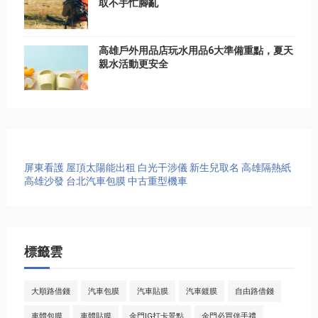
取不手忙腳亂
高雄戶外用品店玩水用品6大準備重點，夏天
親水活動更安全
屏東看護
屋頂太陽能出租
白光干涉儀
新生兒取名
高雄隔熱紙
高雄沙發
台北汽車包膜
中古重型機車
標籤雲
大順路借錢
汽車包膜
汽車貼膜
汽車鍍膜
自由路借錢
車體包膜
車體貼膜
金門IG打卡景點
金門必買伴手禮