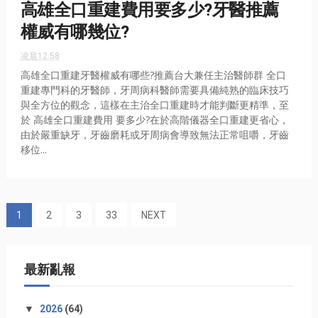
高雄全口重建費用要多少?牙醫推薦
權威有哪幾位?
凌晨12:58
高雄全口重建牙醫權威有哪些?推薦台大兼任主治醫師群 全口
重建專門科的牙醫師，牙周病科醫師需要具備純熟的臨床技巧
與全方位的觀念，這樣在主治全口重建時才能判斷更精準，至
於 高雄全口重建費用 要多少?在於高階儀器全口重建更省心，
由於嚴重缺牙，牙齒磨耗或牙周病會導致無法正常咀嚼，牙齒
移位...
1
2
3
33
NEXT
最新亂報
▼
2026
(64)