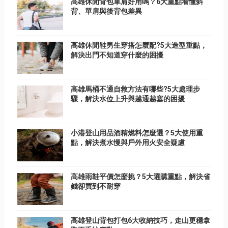
高雄休閒背包單肩好用嗎？6大重點看懂斜
背、單肩與後背包差異
高雄休閒鞋男生穿搭怎麼配?5大造型重點，
解決出門不知道穿什麼的困擾
高雄馬桶不通自救方法有哪些?5大處理步
驟，解決水位上升與越通越塞的困擾
小港登山用品酒精燃料怎麼選？5大使用重
點，解決煮水慢與戶外用火安全疑慮
高雄雨鞋平價怎麼挑？5大選購重點，解決省
錢卻買到不耐穿
高雄登山背包打包6大收納技巧，走山更穩拿