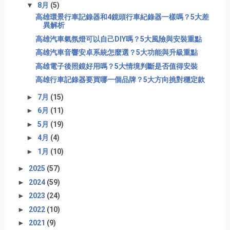
▼
8月
(5)
高雄環景行車記錄器和4鏡頭行車紀錄器一樣嗎？5大差
異解析
高雄汽車氣氛燈可以自己DIY嗎？5大風險與安裝重點
高雄汽車音響安卓系統怎麼選？5大功能與升級重點
高雄電子後照鏡好用嗎？5大情境判斷是否值得安裝
高雄行車記錄器要買哪一個品牌？5大方向挑對穩定款
►
7月
(15)
►
6月
(11)
►
5月
(19)
►
4月
(4)
►
1月
(10)
►
2025
(57)
►
2024
(59)
►
2023
(24)
►
2022
(10)
►
2021
(9)